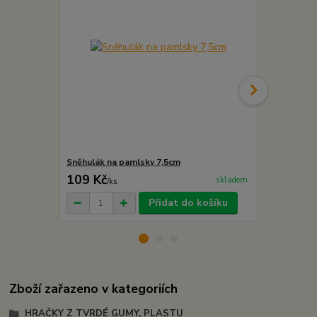
Sněhulák na pamlsky 7,5cm
Sněhulák na
109 Kč
149 Kč
skladem
/
ks
/
ks
Přidat do košíku
Zboží zařazeno v kategoriích
HRAČKY Z TVRDÉ GUMY, PLASTU