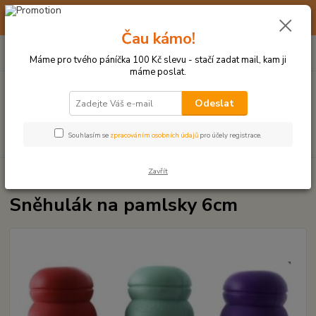
☀️ 10. - 14. SRPNA 2026 MÁME DOVOLENOU ☀️ OBJEDNÁVKY
BUDOU VYŘIZOVÁNY OD 17. 8.
Čau kámo!
0
ks
(+420) 723 770 310
CZK
za
0 Kč
po–pá: 9–17 hod.
Máme pro tvého páníčka 100 Kč slevu - stačí zadat mail, kam ji
máme poslat.
Menu
Odeslat
Hledat
Souhlasím se
zpracováním osobních údajů
pro účely registrace.
Zavřít
Úvod
HRAČKY Z TVRDÉ GUMY, PLASTU
Sněhulák na pamlsky 6cm
Sněhulák na pamlsky 6cm