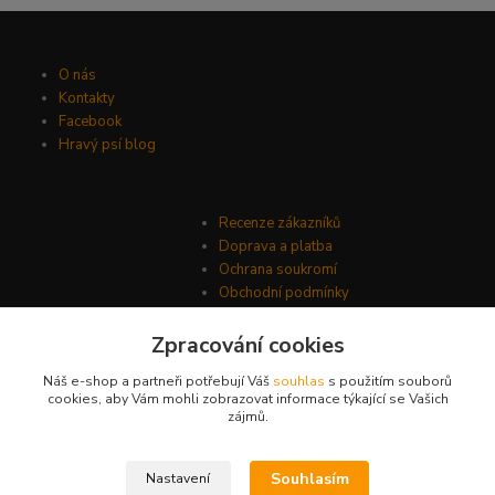
O nás
Kontakty
Facebook
Hravý psí blog
Recenze zákazníků
Doprava a platba
Ochrana soukromí
Obchodní podmínky
Zpracování cookies
Náš e-shop a partneři potřebují Váš
souhlas
s použitím souborů
cookies, aby Vám mohli zobrazovat informace týkající se Vašich
zájmů.
Souhlasím
Nastavení