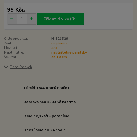
99 Kč
/
ks
Přidat do košíku
Číslo produktu:
N-121529
Zvuk:
nepískací
Plovoucí:
ano
Naplnitelné:
naplnitelné pamlsky
Velikost:
do 10 cm
Do oblíbených
Téměř 1800 druhů hraček!
Doprava nad 1500 Kč zdarma
Jsme pejskaři – poradíme
Odesíláme do 24 hodin