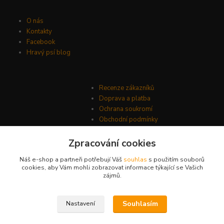
O nás
Kontakty
Facebook
Hravý psí blog
Recenze zákazníků
Doprava a platba
Ochrana soukromí
Obchodní podmínky
Zpracování cookies
Náš e-shop a partneři potřebují Váš
souhlas
s použitím souborů
cookies, aby Vám mohli zobrazovat informace týkající se Vašich
zájmů.
Souhlasím
Nastavení