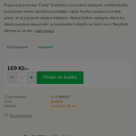
Plyšová plechovka "Fanty" (Fetchy) v cca reálné velikosti, vnitřek hračky
tvoří jedno velké válečkové pískátko, takže hračka snadno a hodně
píská, ať už ji pejsek stiskne kdekoliv. Nemá žádné výstupky, které by
lákaly pejsky k okusování, je kompaktní a dobře se hází i nosí. Neotřelý
design je už jen...
celý popis
Dostupnost
skladem
169 Kč
/
ks
Přidat do košíku
Číslo produktu:
C-Z-68003
Zvuk:
pískací
Velikost:
od 10 do 20 cm
Do oblíbených