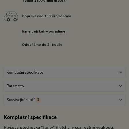
Téměř 1800 druhů hraček!
Doprava nad 1500 Kč zdarma
Jsme pejskaři – poradíme
Odesíláme do 24 hodin
Kompletní specifikace
Parametry
Související zboží
1
Kompletní specifikace
Plyšová plechovka
"Fanty" (Fetchy)
v cca reálné velikosti
,