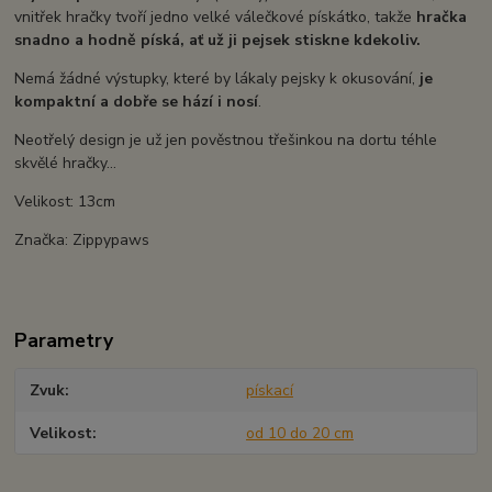
vnitřek hračky tvoří jedno velké válečkové pískátko, takže
hračka
snadno a hodně píská, ať už ji pejsek stiskne kdekoliv.
Nemá žádné výstupky, které by lákaly pejsky k okusování,
je
kompaktní a dobře se hází i nosí
.
Neotřelý design je už jen pověstnou třešinkou na dortu téhle
skvělé hračky...
Velikost: 13cm
Značka: Zippypaws
Parametry
Zvuk
pískací
Velikost
od 10 do 20 cm