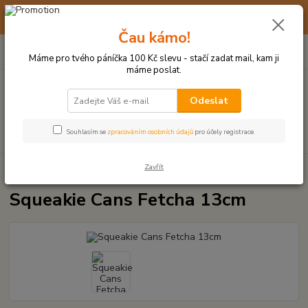
☀️ 10. - 14. SRPNA 2026 MÁME DOVOLENOU ☀️ OBJEDNÁVKY
BUDOU VYŘIZOVÁNY OD 17. 8.
Čau kámo!
0
ks
(+420) 723 770 310
CZK
za
0 Kč
po–pá: 9–17 hod.
Máme pro tvého páníčka 100 Kč slevu - stačí zadat mail, kam ji
máme poslat.
Menu
Odeslat
Hledat
Souhlasím se
zpracováním osobních údajů
pro účely registrace.
Zavřít
Úvod
PLYŠOVÉ A TEXTILNÍ HRAČKY
Squeakie Cans Fetcha 13cm
Squeakie Cans Fetcha 13cm