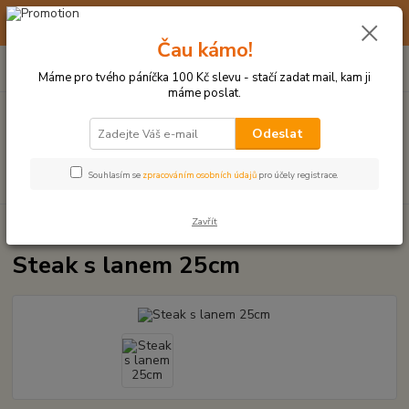
☀️ 10. - 14. SRPNA 2026 MÁME DOVOLENOU ☀️ OBJEDNÁVKY
BUDOU VYŘIZOVÁNY OD 17. 8.
Čau kámo!
0
ks
(+420) 723 770 310
CZK
za
0 Kč
po–pá: 9–17 hod.
Máme pro tvého páníčka 100 Kč slevu - stačí zadat mail, kam ji
máme poslat.
Menu
Odeslat
Hledat
Souhlasím se
zpracováním osobních údajů
pro účely registrace.
Zavřít
Úvod
PLYŠOVÉ A TEXTILNÍ HRAČKY
Steak s lanem 25cm
Steak s lanem 25cm