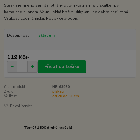
Steak z jemného semiše, plněný dutým vláknem, s pískátkem, v
kombinaci s lanem. Velmi lehká hračka, díky lanu se dobře hází i tahá.
Velikost: 25cm Značka: Nobby
celý popis
Dostupnost
skladem
119 Kč
/
ks
Přidat do košíku
Číslo produktu:
NB-63930
Zvuk:
pískací
Velikost:
od 20 do 30 cm
Do oblíbených
Téměř 1800 druhů hraček!