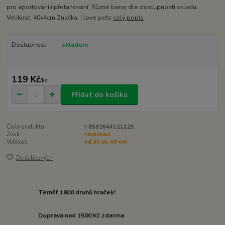
pro aportování i přetahování. Různé barvy dle dostupnosti skladu.
Velikost: 40x4cm Značka: I love pets
celý popis
Dostupnost
skladem
119 Kč
/
ks
Přidat do košíku
Číslo produktu:
I-8592644121125
Zvuk:
nepískací
Velikost:
od 30 do 40 cm
Do oblíbených
Téměř 1800 druhů hraček!
Doprava nad 1500 Kč zdarma