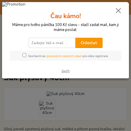
☀️ 10. - 14. SRPNA 2026 MÁME DOVOLENOU ☀️ OBJEDNÁVKY
BUDOU VYŘIZOVÁNY OD 17. 8.
Čau kámo!
0
ks
(+420) 723 770 310
CZK
za
0 Kč
po–pá: 9–17 hod.
Máme pro tvého páníčka 100 Kč slevu - stačí zadat mail, kam ji
máme poslat.
Menu
Odeslat
Hledat
Souhlasím se
zpracováním osobních údajů
pro účely registrace.
Úvod
PLYŠOVÉ A TEXTILNÍ HRAČKY
Suk plyšový 40cm
Zavřít
Suk plyšový 40cm
Silný, pevně spletený plyšový suk, měkká a přitom pevná hračka, ideální