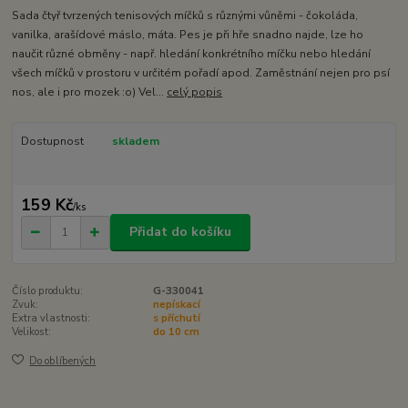
Sada čtyř tvrzených tenisových míčků s různými vůněmi - čokoláda,
vanilka, arašídové máslo, máta. Pes je při hře snadno najde, lze ho
naučit různé obměny - např. hledání konkrétního míčku nebo hledání
všech míčků v prostoru v určitém pořadí apod. Zaměstnání nejen pro psí
nos, ale i pro mozek :o) Vel...
celý popis
Dostupnost
skladem
159 Kč
/
ks
Přidat do košíku
Číslo produktu:
G-330041
Zvuk:
nepískací
Extra vlastnosti:
s příchutí
Velikost:
do 10 cm
Do oblíbených