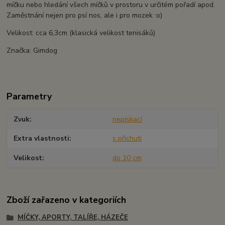
míčku nebo hledání všech míčků v prostoru v určitém pořadí apod.
Zaměstnání nejen pro psí nos, ale i pro mozek :o)
Velikost: cca 6,3cm (klasická velikost tenisáků)
Značka: Gimdog
Parametry
Zvuk
nepískací
Extra vlastnosti
s příchutí
Velikost
do 10 cm
Zboží zařazeno v kategoriích
MÍČKY, APORTY, TALÍŘE, HÁZEČE