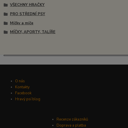
VŠECHNY HRAČKY
PRO STŘEDNÍ PSY
Míčky a míče
MÍČKY, APORTY, TALÍŘE
O nás
Kontakty
Facebook
Hravý psí blog
Recenze zákazníků
Doprava a platba