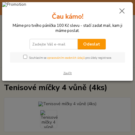
☀️ 10. - 14. SRPNA 2026 MÁME DOVOLENOU ☀️ OBJEDNÁVKY
BUDOU VYŘIZOVÁNY OD 17. 8.
Čau kámo!
0
ks
(+420) 723 770 310
CZK
za
0 Kč
po–pá: 9–17 hod.
Máme pro tvého páníčka 100 Kč slevu - stačí zadat mail, kam ji
máme poslat.
Menu
Odeslat
Hledat
Souhlasím se
zpracováním osobních údajů
pro účely registrace.
Zavřít
Úvod
MÍČKY, APORTY, TALÍŘE, HÁZEČE
Tenisové míčky 4 vůně (4ks)
Tenisové míčky 4 vůně (4ks)