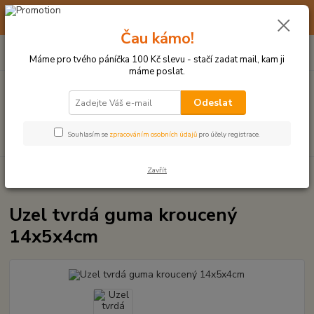
☀️ 10. - 14. SRPNA 2026 MÁME DOVOLENOU ☀️ OBJEDNÁVKY
BUDOU VYŘIZOVÁNY OD 17. 8.
Čau kámo!
0
ks
(+420) 723 770 310
CZK
za
0 Kč
po–pá: 9–17 hod.
Máme pro tvého páníčka 100 Kč slevu - stačí zadat mail, kam ji
máme poslat.
Menu
Odeslat
Hledat
Souhlasím se
zpracováním osobních údajů
pro účely registrace.
Zavřít
Úvod
HRAČKY Z TVRDÉ GUMY, PLASTU
Uzel tvrdá guma kroucený
14x5x4cm
Uzel tvrdá guma kroucený
14x5x4cm