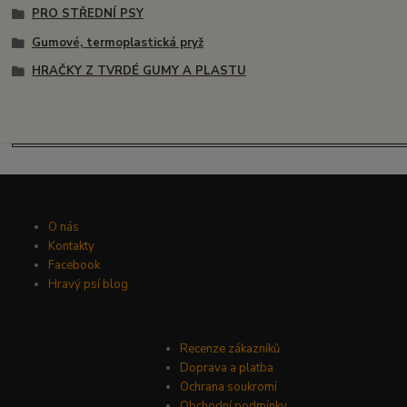
PRO STŘEDNÍ PSY
Gumové, termoplastická pryž
HRAČKY Z TVRDÉ GUMY A PLASTU
O nás
Kontakty
Facebook
Hravý psí blog
Recenze zákazníků
Doprava a platba
Ochrana soukromí
Obchodní podmínky