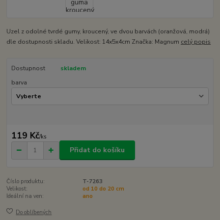
Uzel z odolné tvrdé gumy, kroucený, ve dvou barvách (oranžová, modrá)
dle dostupnosti skladu. Velikost: 14x5x4cm Značka: Magnum
celý popis
Dostupnost
skladem
barva
119 Kč
/
ks
Přidat do košíku
Číslo produktu:
T-7263
Velikost:
od 10 do 20 cm
Ideální na ven:
ano
Do oblíbených