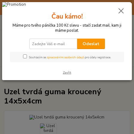
☀️ 10. - 14. SRPNA 2026 MÁME DOVOLENOU ☀️ OBJEDNÁVKY
BUDOU VYŘIZOVÁNY OD 17. 8.
Čau kámo!
0
ks
(+420) 723 770 310
CZK
za
0 Kč
po–pá: 9–17 hod.
Máme pro tvého páníčka 100 Kč slevu - stačí zadat mail, kam ji
máme poslat.
Menu
Odeslat
Hledat
Souhlasím se
zpracováním osobních údajů
pro účely registrace.
Zavřít
Úvod
HRAČKY Z TVRDÉ GUMY, PLASTU
Uzel tvrdá guma kroucený
14x5x4cm
Uzel tvrdá guma kroucený
14x5x4cm