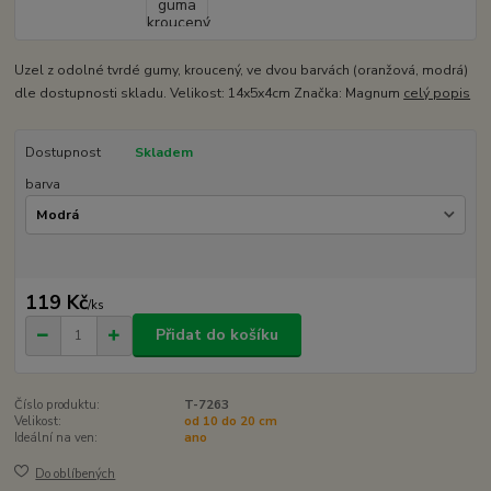
Uzel z odolné tvrdé gumy, kroucený, ve dvou barvách (oranžová, modrá)
dle dostupnosti skladu. Velikost: 14x5x4cm Značka: Magnum
celý popis
Dostupnost
Skladem
barva
119 Kč
/
ks
Přidat do košíku
Číslo produktu:
T-7263
Velikost:
od 10 do 20 cm
Ideální na ven:
ano
Do oblíbených