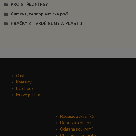
PRO STŘEDNÍ PSY
Gumové, termoplastická pryž
HRAČKY Z TVRDÉ GUMY A PLASTU
O nás
Kontakty
Facebook
Hravý psí blog
Recenze zákazníků
Doprava a platba
Ochrana soukromí
Obchodní podmínky