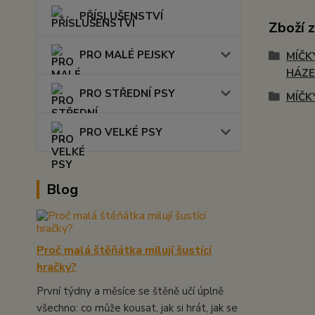
PŘÍSLUŠENSTVÍ
Zboží 
PRO MALÉ PEJSKY
MÍČK
HÁZE
PRO STŘEDNÍ PSY
MÍČK
PRO VELKÉ PSY
Blog
Proč malá štěňátka milují šustící
hračky?
První týdny a měsíce se štěně učí úplně
všechno: co může kousat, jak si hrát, jak se