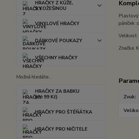
Komple
HRAČKY Z KŮŽE,
S KOŽEŠINOU
Plastový 
páníček :
VINYLOVÉ HRAČKY
Velikost
DÁRKOVÉ POUKAZY
Značka: K
VŠECHNY HRAČKY
Možná hledáte...
Param
HRAČKY ZA BABKU
Zvuk
(do 99 Kč)
Veliko
HRAČKY PRO ŠTĚŇÁTKA
HRAČKY PRO NIČITELE