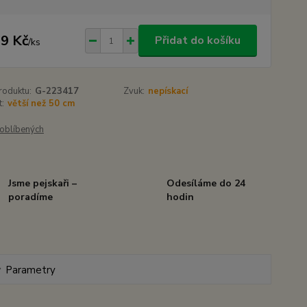
9 Kč
Přidat do košíku
/
ks
roduktu:
G-223417
Zvuk:
nepískací
t:
větší než 50 cm
oblíbených
Jsme pejskaři –
Odesíláme do 24
poradíme
hodin
Parametry