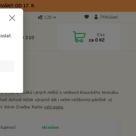
VÁNY OD 17. 8.
Přihlášení
CZK
otline
0
ks
oslat.
0) 723 770 310
za
0 Kč
 9–17 hod.
ý vrhač tenisáků i jiných míčků o velikosti klasického tenisáku.
hači dohodí míček výrazně dál i velmi nešikovný páníček :o)
st: 64cm Značka: Karlie
celý popis
tupnost
skladem