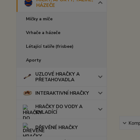
HÁZEČE
Míčky a míče
Vrhače a házeče
Létající talíře (frisbee)
Aporty
UZLOVÉ HRAČKY A
PŘETAHOVADLA
INTERAKTIVNÍ HRAČKY
HRAČKY DO VODY A
CHLADÍCÍ
Kompl
DŘEVĚNÉ HRAČKY