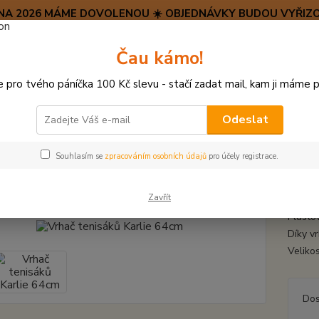
SRPNA 2026 MÁME DOVOLENOU ☀️ OBJEDNÁVKY BUDOU VYŘIZO
Hravý psí blog 🐶
Čau kámo!
HAF H
pro tvého páníčka 100 Kč slevu - stačí zadat mail, kam ji máme p
Hledat
(+42
po–pá:
Odeslat
ÍČKY, APORTY, TALÍŘE, HÁZEČE
Vrhač tenisáků Karlie 64cm
Souhlasím se
zpracováním osobních údajů
pro účely registrace.
č tenisáků Karlie 64cm
Zavřít
Plastov
Díky vr
Veliko
Dos