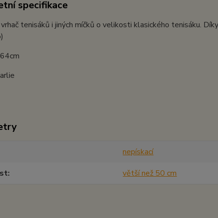
tní specifikace
vrhač tenisáků i jiných míčků o velikosti klasického tenisáku. Dík
o)
: 64cm
arlie
etry
nepískací
st
větší než 50 cm