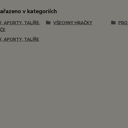
zařazeno v kategoriích
Y, APORTY, TALÍŘE,
VŠECHNY HRAČKY
PRO
ČE
Y, APORTY, TALÍŘE