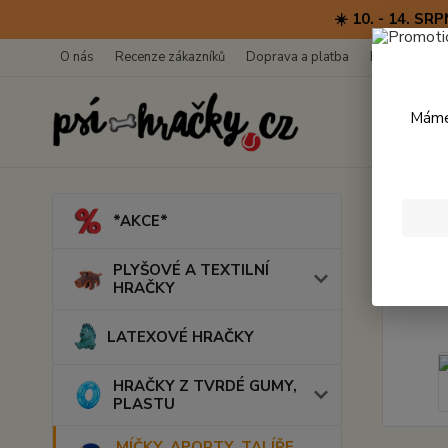
☀️ 10. - 14. 
O nás
Recenze zákazníků
Doprava a platba
Kontakty
Máme 
Úvod
M
*AKCE*
Vrha
PLYŠOVÉ A TEXTILNÍ
HRAČKY
LATEXOVÉ HRAČKY
HRAČKY Z TVRDÉ GUMY,
PLASTU
MÍČKY, APORTY, TALÍŘE,