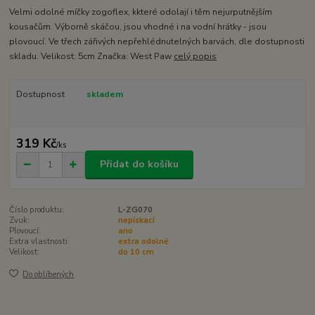
Velmi odolné míčky zogoflex, kkteré odolají i těm nejurputnějším
kousačům. Výborně skáčou, jsou vhodné i na vodní hrátky - jsou
plovoucí. Ve třech zářivých nepřehlédnutelných barvách, dle dostupnosti
skladu. Velikost: 5cm Značka: West Paw
celý popis
Dostupnost
skladem
319 Kč
/
ks
Přidat do košíku
Číslo produktu:
L-ZG070
Zvuk:
nepískací
Plovoucí:
ano
Extra vlastnosti:
extra odolné
Velikost:
do 10 cm
Do oblíbených