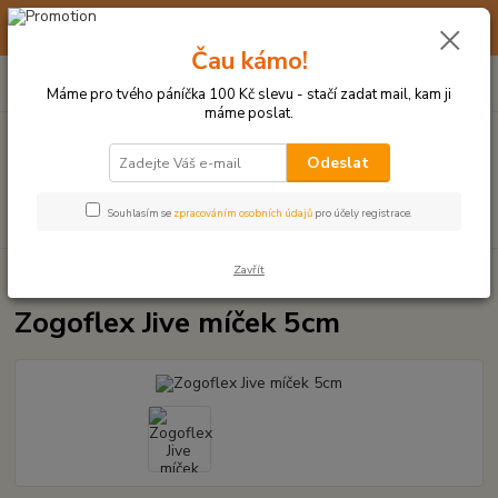
☀️ 10. - 14. SRPNA 2026 MÁME DOVOLENOU ☀️ OBJEDNÁVKY
BUDOU VYŘIZOVÁNY OD 17. 8.
Čau kámo!
0
ks
(+420) 723 770 310
CZK
za
0 Kč
po–pá: 9–17 hod.
Máme pro tvého páníčka 100 Kč slevu - stačí zadat mail, kam ji
máme poslat.
Menu
Odeslat
Hledat
Souhlasím se
zpracováním osobních údajů
pro účely registrace.
Zavřít
Úvod
MÍČKY, APORTY, TALÍŘE, HÁZEČE
Zogoflex Jive míček 5cm
Zogoflex Jive míček 5cm