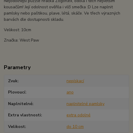
Nejodolnější puzzle hračka Zogoflex, odolá i těch největším
kousačům! Její odolnost ověřila i vlčí smečka :D Lze naplnit
pamlsky nebo paštikou, plave, létá, skáče. Ve třech výrazných
barvách dle dostupnosti skladu.
Velikost: 10cm
Značka: West Paw
Parametry
Zvuk
nepískací
Plovoucí
ano
Naplnitelné
naplnitelné pamlsky
Extra vlastnosti
extra odolné
Velikost
do 10 cm