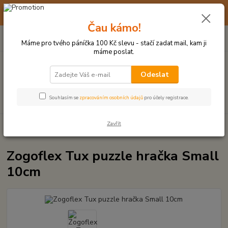
☀️ 10. - 14. SRPNA 2026 MÁME DOVOLENOU ☀️ OBJEDNÁVKY
BUDOU VYŘIZOVÁNY OD 17. 8.
Čau kámo!
0
ks
(+420) 723 770 310
CZK
za
0 Kč
po–pá: 9–17 hod.
Máme pro tvého páníčka 100 Kč slevu - stačí zadat mail, kam ji
máme poslat.
Menu
Odeslat
Hledat
Souhlasím se
zpracováním osobních údajů
pro účely registrace.
Zavřít
Úvod
HRAČKY Z TVRDÉ GUMY, PLASTU
Zogoflex Tux puzzle hračka
Small 10cm
Zogoflex Tux puzzle hračka Small
10cm