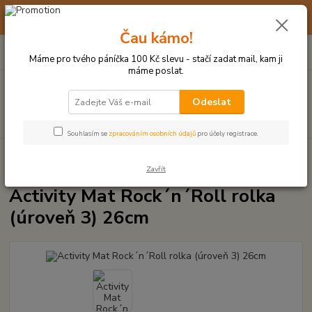
☀️ 10. - 14. SRPNA 2026 MÁME DOVOLENOU ☀️ OBJEDNÁVKY
BUDOU VYŘIZOVÁNY OD 17. 8.
Čau kámo!
0
ks
(+420) 723 770 310
CZK
za
0 Kč
po–pá: 9–17 hod.
Máme pro tvého páníčka 100 Kč slevu - stačí zadat mail, kam ji
máme poslat.
Menu
Odeslat
Hledat
Souhlasím se
zpracováním osobních údajů
pro účely registrace.
Úvod
INTERAKTIVNÍ HRAČKY
Activity Mat Rock´n´Roll rolka (úroveň 3)
26cm
Zavřít
Activity Mat Rock´n´Roll rolka
(úroveň 3) 26cm