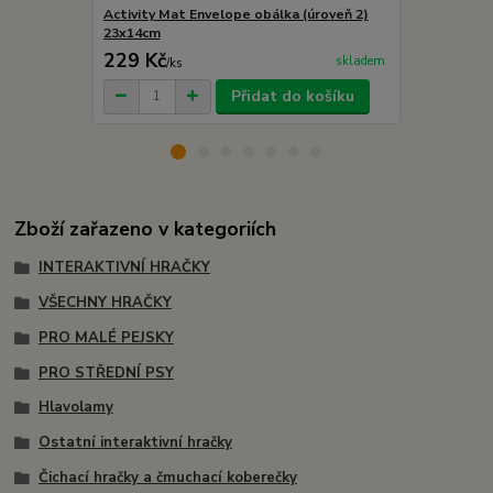
Activity Mat Envelope obálka (úroveň 2)
Activity Ma
23x14cm
(úroveň 3) 
229 Kč
299 Kč
skladem
/
ks
/
ks
Přidat do košíku
Zboží zařazeno v kategoriích
INTERAKTIVNÍ HRAČKY
VŠECHNY HRAČKY
PRO MALÉ PEJSKY
PRO STŘEDNÍ PSY
Hlavolamy
Ostatní interaktivní hračky
Čichací hračky a čmuchací koberečky