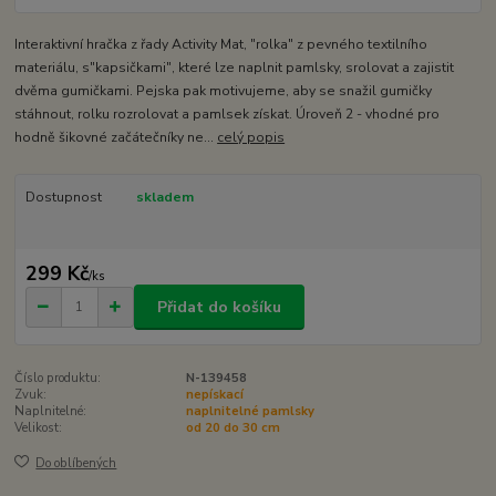
Interaktivní hračka z řady Activity Mat, "rolka" z pevného textilního
materiálu, s"kapsičkami", které lze naplnit pamlsky, srolovat a zajistit
dvěma gumičkami. Pejska pak motivujeme, aby se snažil gumičky
stáhnout, rolku rozrolovat a pamlsek získat. Úroveň 2 - vhodné pro
hodně šikovné začátečníky ne...
celý popis
Dostupnost
skladem
299 Kč
/
ks
Přidat do košíku
Číslo produktu:
N-139458
Zvuk:
nepískací
Naplnitelné:
naplnitelné pamlsky
Velikost:
od 20 do 30 cm
Do oblíbených