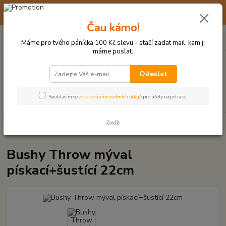
☀️ 10. - 14. SRPNA 2026 MÁME DOVOLENOU ☀️ OBJEDNÁVKY
BUDOU VYŘIZOVÁNY OD 17. 8.
Čau kámo!
0
ks
(+420) 723 770 310
CZK
za
0 Kč
po–pá: 9–17 hod.
Máme pro tvého páníčka 100 Kč slevu - stačí zadat mail, kam ji
máme poslat.
Menu
Odeslat
Hledat
Souhlasím se
zpracováním osobních údajů
pro účely registrace.
Zavřít
Úvod
PLYŠOVÉ A TEXTILNÍ HRAČKY
Bushy Throw mýval
pískací+šustící 22cm
Bushy Throw mýval
pískací+šustící 22cm