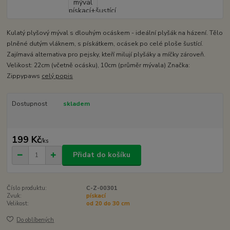
Kulatý plyšový mýval s dlouhým ocáskem - ideální plyšák na házení. Tělo
plněné dutým vláknem, s pískátkem, ocásek po celé ploše šustící.
Zajímavá alternativa pro pejsky, kteří milují plyšáky a míčky zároveň.
Velikost: 22cm (včetně ocásku), 10cm (průměr mývala) Značka:
Zippypaws
celý popis
Dostupnost
skladem
199 Kč
/
ks
Přidat do košíku
Číslo produktu:
C-Z-00301
Zvuk:
pískací
Velikost:
od 20 do 30 cm
Do oblíbených