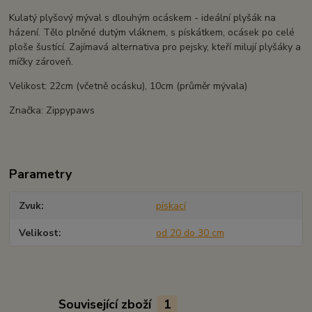
Kulatý plyšový mýval s dlouhým ocáskem - ideální plyšák na
házení. Tělo plněné dutým vláknem, s pískátkem, ocásek po celé
ploše šustící. Zajímavá alternativa pro pejsky, kteří milují plyšáky a
míčky zároveň.
Velikost: 22cm (včetně ocásku), 10cm (průměr mývala)
Značka: Zippypaws
Parametry
Zvuk
pískací
Velikost
od 20 do 30 cm
Související zboží
1