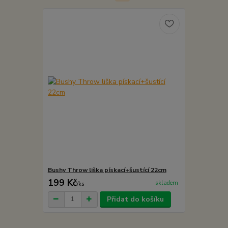
Bushy Throw liška pískací+šustící 22cm
199 Kč
skladem
/
ks
Přidat do košíku