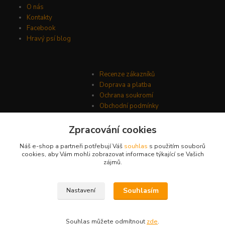
O nás
Kontakty
Facebook
Hravý psí blog
Recenze zákazníků
Doprava a platba
Ochrana soukromí
Obchodní podmínky
Zpracování cookies
Náš e-shop a partneři potřebují Váš
souhlas
s použitím souborů
cookies, aby Vám mohli zobrazovat informace týkající se Vašich
zájmů.
Souhlasím
Nastavení
© Psí-hračky.cz 2026
Souhlas můžete odmítnout
zde
.