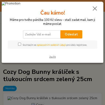
☀️ 10. - 14. SRPNA 2026 MÁME DOVOLENOU ☀️ OBJEDNÁVKY
BUDOU VYŘIZOVÁNY OD 17. 8.
Čau kámo!
0
ks
(+420) 723 770 310
CZK
za
0 Kč
po–pá: 9–17 hod.
Máme pro tvého páníčka 100 Kč slevu - stačí zadat mail, kam ji
máme poslat.
Menu
Odeslat
Hledat
Souhlasím se
zpracováním osobních údajů
pro účely registrace.
Zavřít
Úvod
VŠECHNY HRAČKY
Cozy Dog Bunny králíček s tlukoucím srdcem
zelený 25cm
Cozy Dog Bunny králíček s
tlukoucím srdcem zelený 25cm
Novinka