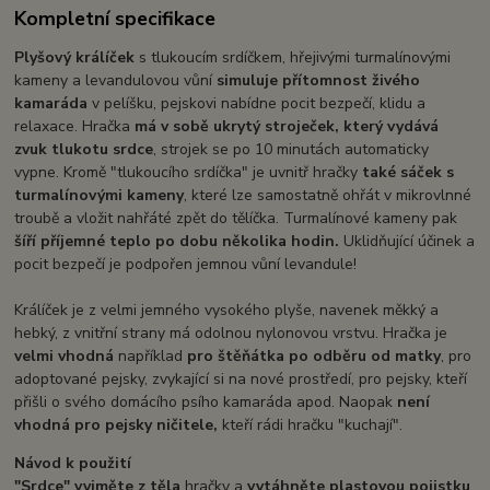
Kompletní specifikace
Plyšový králíček
s tlukoucím srdíčkem, hřejivými turmalínovými
kameny a levandulovou vůní
simuluje přítomnost živého
kamaráda
v pelíšku, pejskovi nabídne pocit bezpečí, klidu a
relaxace. Hračka
má v sobě ukrytý stroječek, který vydává
zvuk tlukotu srdce
, strojek se po 10 minutách automaticky
vypne. Kromě "tlukoucího srdíčka" je uvnitř hračky
také sáček s
turmalínovými kameny
, které lze samostatně ohřát v mikrovlnné
troubě a vložit nahřáté zpět do tělíčka. Turmalínové kameny pak
šíří příjemné teplo po dobu několika hodin.
Uklidňující účinek a
pocit bezpečí je podpořen jemnou vůní levandule!
Králíček je z velmi jemného vysokého plyše, navenek měkký a
hebký, z vnitřní strany má odolnou nylonovou vrstvu. Hračka je
velmi vhodná
například
pro štěňátka po odběru od matky
, pro
adoptované pejsky, zvykající si na nové prostředí, pro pejsky, kteří
přišli o svého domácího psího kamaráda apod. Naopak
není
vhodná pro pejsky ničitele,
kteří rádi hračku "kuchají".
Návod k použití
"Srdce" vyjměte z těla
hračky a
vytáhněte plastovou pojistku
,