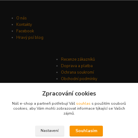
O nás
Kontakty
Facebook
Hravý psí blog
Recenze zákazníků
Doprava a platba
Ochrana soukromí
Obchodní podmínky
Zpracování cookies
Náš e-shop a partneři potřebují Váš
souhlas
s použitím souborů
cookies, aby Vám mohli zobrazovat informace týkající se Vašich
zájmů.
Souhlasím
Nastavení