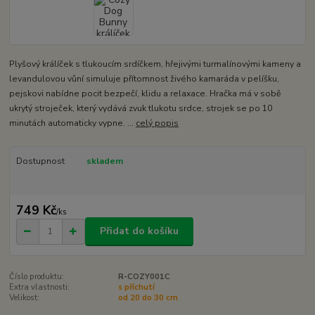
Plyšový králíček s tlukoucím srdíčkem, hřejivými turmalínovými kameny a
levandulovou vůní simuluje přítomnost živého kamaráda v pelíšku,
pejskovi nabídne pocit bezpečí, klidu a relaxace. Hračka má v sobě
ukrytý stroječek, který vydává zvuk tlukotu srdce, strojek se po 10
minutách automaticky vypne. ...
celý popis
Dostupnost
skladem
749 Kč
/
ks
Přidat do košíku
Číslo produktu:
R-COZY001C
Extra vlastnosti:
s příchutí
Velikost:
od 20 do 30 cm