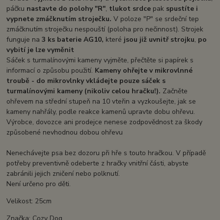
páčku
nastavte do polohy "R"
,
tlukot srdce
pak
spustíte i
vypnete zmáčknutím stroječku.
V poloze "P" se srdeční tep
zmáčknutím stroječku nespouští (poloha pro nečinnost). Strojek
funguje na
3 ks baterie AG10,
které
jsou již uvnitř strojku
,
po
vybití je lze vyměnit
Sáček s turmalínovými kameny vyjměte, přečtěte si papírek s
informací o způsobu použití.
Kameny ohřejte v mikrovlnné
troubě - do mikrovlnky vkládejte pouze sáček s
turmalínovými kameny (nikoliv celou hračku!).
Začněte
ohřevem na střední stupeň na 10 vteřin a vyzkoušejte, jak se
kameny nahřály, podle reakce kamenů upravte dobu ohřevu.
Výrobce, dovozce ani prodejce nenese zodpovědnost za škody
způsobené nevhodnou dobou ohřevu
Nenechávejte psa bez dozoru při hře s touto hračkou. V případě
potřeby preventivně odeberte z hračky vnitřní části, abyste
zabránili jejich zničení nebo polknutí.
Není určeno pro děti.
Velikost: 25cm
Značka: Cozy Dog