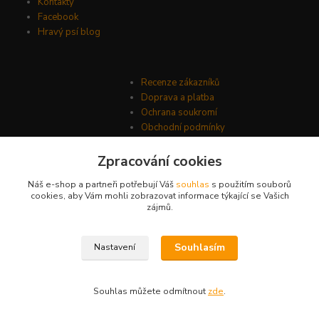
Kontakty
Facebook
Hravý psí blog
Recenze zákazníků
Doprava a platba
Ochrana soukromí
Obchodní podmínky
Zpracování cookies
Náš e-shop a partneři potřebují Váš
souhlas
s použitím souborů
cookies, aby Vám mohli zobrazovat informace týkající se Vašich
zájmů.
Souhlasím
Nastavení
© Psí-hračky.cz 2026
Souhlas můžete odmítnout
zde
.
Vytvořeno na
Eshop-rychle.cz