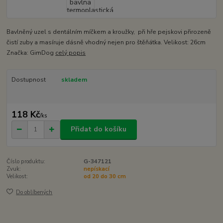
Bavlněný uzel s dentálním míčkem a kroužky, při hře pejskovi přirozeně
čistí zuby a masíruje dásně vhodný nejen pro štěňátka. Velikost: 26cm
Značka: GimDog
celý popis
Dostupnost
skladem
118 Kč
/
ks
Přidat do košíku
Číslo produktu:
G-347121
Zvuk:
nepískací
Velikost:
od 20 do 30 cm
Do oblíbených