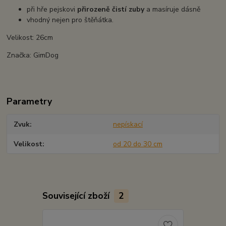
při hře pejskovi
přirozeně čistí zuby
a masíruje dásně
vhodný nejen pro štěňátka.
Velikost: 26cm
Značka: GimDog
Parametry
Zvuk
nepískací
Velikost
od 20 do 30 cm
Související zboží
2