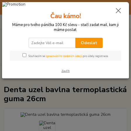
☀️ 10. - 14. SRPNA 2026 MÁME DOVOLENOU ☀️ OBJEDNÁVKY
BUDOU VYŘIZOVÁNY OD 17. 8.
Čau kámo!
0
ks
(+420) 723 770 310
CZK
za
0 Kč
po–pá: 9–17 hod.
Máme pro tvého páníčka 100 Kč slevu - stačí zadat mail, kam ji
máme poslat.
Menu
Odeslat
Hledat
Souhlasím se
zpracováním osobních údajů
pro účely registrace.
Zavřít
Úvod
UZLOVÉ HRAČKY A PŘETAHOVADLA
Denta uzel bavlna
termoplastická guma 26cm
Denta uzel bavlna termoplastická
guma 26cm