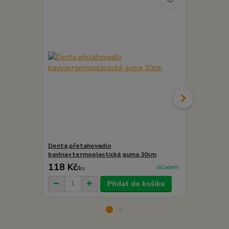
Denta přetahovadlo
Denta přeta
bavlna+termoplastická guma 30cm
118 Kč
118 Kč
skladem
/
ks
/
ks
Přidat do košíku