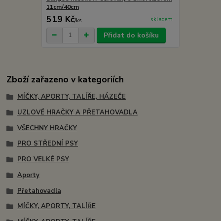
11cm/40cm
519 Kč
skladem
/
ks
Přidat do košíku
Zboží zařazeno v kategoriích
MÍČKY, APORTY, TALÍŘE, HÁZEČE
UZLOVÉ HRAČKY A PŘETAHOVADLA
VŠECHNY HRAČKY
PRO STŘEDNÍ PSY
PRO VELKÉ PSY
Aporty
Přetahovadla
MÍČKY, APORTY, TALÍŘE