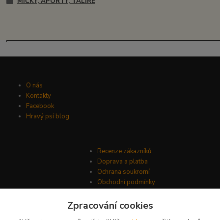
MÍČKY, APORTY, TALÍŘE
O nás
Kontakty
Facebook
Hravý psí blog
Recenze zákazníků
Doprava a platba
Ochrana soukromí
Obchodní podmínky
Zpracování cookies