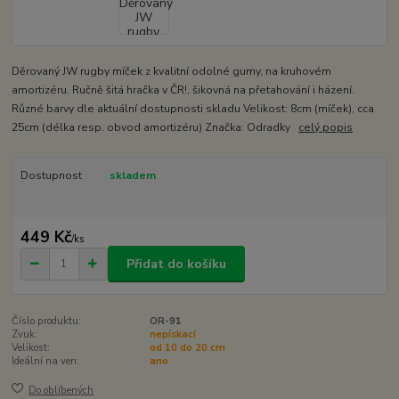
Děrovaný JW rugby míček z kvalitní odolné gumy, na kruhovém
amortizéru. Ručně šitá hračka v ČR!, šikovná na přetahování i házení.
Různé barvy dle aktuální dostupnosti skladu Velikost: 8cm (míček), cca
25cm (délka resp. obvod amortizéru) Značka: Odradky
celý popis
Dostupnost
skladem
449 Kč
/
ks
Přidat do košíku
Číslo produktu:
OR-91
Zvuk:
nepískací
Velikost:
od 10 do 20 cm
Ideální na ven:
ano
Do oblíbených