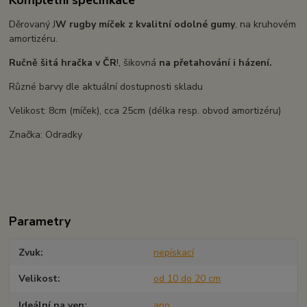
Děrovaný J
W rugby míček z kvalitní odolné gumy
, na kruhovém
amortizéru.
Ručně šitá hračka v ČR
!, šikovná
na přetahování i házení.
Různé barvy dle aktuální dostupnosti skladu
Velikost: 8cm (míček), cca 25cm (délka resp. obvod amortizéru)
Značka: Odradky
Parametry
Zvuk
nepískací
Velikost
od 10 do 20 cm
Ideální na ven
ano