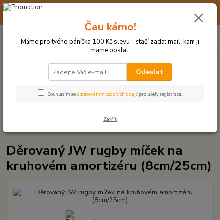
☀️ 10. - 14. SRPNA 2026 MÁME DOVOLENOU ☀️ OBJEDNÁVKY
BUDOU VYŘIZOVÁNY OD 17. 8.
Čau kámo!
0
ks
(+420) 723 770 310
CZK
za
0 Kč
po–pá: 9–17 hod.
Máme pro tvého páníčka 100 Kč slevu - stačí zadat mail, kam ji
máme poslat.
Menu
Odeslat
Hledat
Souhlasím se
zpracováním osobních údajů
pro účely registrace.
Zavřít
Úvod
MÍČKY, APORTY, TALÍŘE, HÁZEČE
Děrovaný JW rugby míček na
kruhovém amortizéru (8cm/25cm)
Děrovaný JW rugby míček na
kruhovém amortizéru (8cm/25cm)