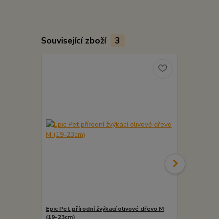
Související zboží
3
Epic Pet přírodní žvýkací olivové dřevo M
Epic Pet pří
(19-23cm)
(15-19cm)