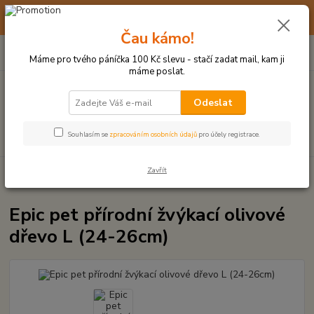
☀️ 10. - 14. SRPNA 2026 MÁME DOVOLENOU ☀️ OBJEDNÁVKY
BUDOU VYŘIZOVÁNY OD 17. 8.
Čau kámo!
0
ks
(+420) 723 770 310
CZK
za
0 Kč
po–pá: 9–17 hod.
Máme pro tvého páníčka 100 Kč slevu - stačí zadat mail, kam ji
máme poslat.
Menu
Odeslat
Hledat
Souhlasím se
zpracováním osobních údajů
pro účely registrace.
Zavřít
Úvod
DŘEVĚNÉ HRAČKY
Epic pet přírodní žvýkací olivové dřevo L (24-
26cm)
Epic pet přírodní žvýkací olivové
dřevo L (24-26cm)