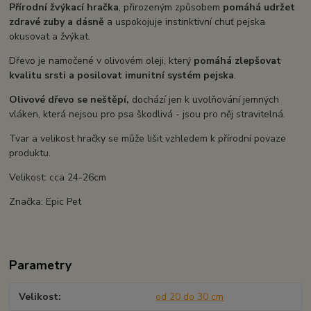
Přírodní žvýkací hračka
, přirozeným způsobem
pomáhá udržet
zdravé zuby a dásně
a uspokojuje instinktivní chuť pejska
okusovat a žvýkat.
Dřevo je namočené v olivovém oleji, který
pomáhá zlepšovat
kvalitu srsti a posilovat imunitní systém pejska
.
Olivové dřevo se neštěpí,
dochází jen k uvolňování jemných
vláken, která nejsou pro psa škodlivá - jsou pro něj stravitelná​.
Tvar a velikost hračky se může lišit vzhledem k přírodní povaze
produktu.
Velikost: cca 24-26cm
Značka: Epic Pet
Parametry
Velikost
od 20 do 30 cm