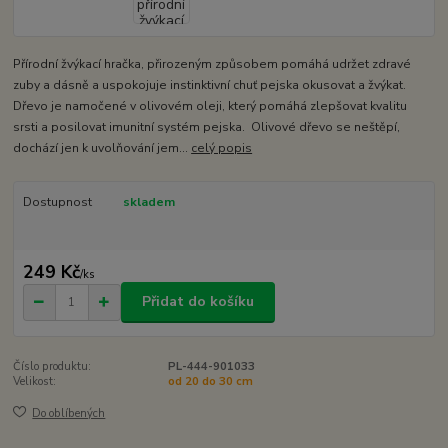
Přírodní žvýkací hračka, přirozeným způsobem pomáhá udržet zdravé
zuby a dásně a uspokojuje instinktivní chuť pejska okusovat a žvýkat.
Dřevo je namočené v olivovém oleji, který pomáhá zlepšovat kvalitu
srsti a posilovat imunitní systém pejska. Olivové dřevo se neštěpí,
dochází jen k uvolňování jem...
celý popis
Dostupnost
skladem
249 Kč
/
ks
Přidat do košíku
Číslo produktu:
PL-444-901033
Velikost:
od 20 do 30 cm
Do oblíbených