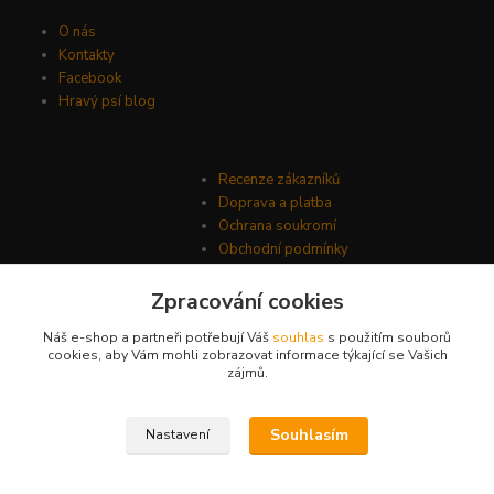
O nás
Kontakty
Facebook
Hravý psí blog
Recenze zákazníků
Doprava a platba
Ochrana soukromí
Obchodní podmínky
Zpracování cookies
Náš e-shop a partneři potřebují Váš
souhlas
s použitím souborů
cookies, aby Vám mohli zobrazovat informace týkající se Vašich
zájmů.
Souhlasím
Nastavení