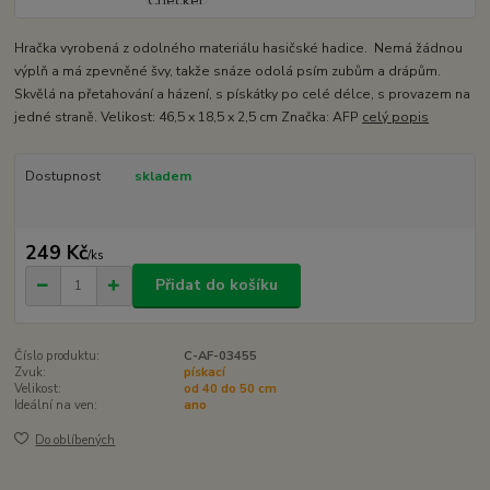
Hračka vyrobená z odolného materiálu hasičské hadice. Nemá žádnou
výplň a má zpevněné švy, takže snáze odolá psím zubům a drápům.
Skvělá na přetahování a házení, s pískátky po celé délce, s provazem na
jedné straně. Velikost: 46,5 x 18,5 x 2,5 cm Značka: AFP
celý popis
Dostupnost
skladem
249 Kč
/
ks
Přidat do košíku
Číslo produktu:
C-AF-03455
Zvuk:
pískací
Velikost:
od 40 do 50 cm
Ideální na ven:
ano
Do oblíbených