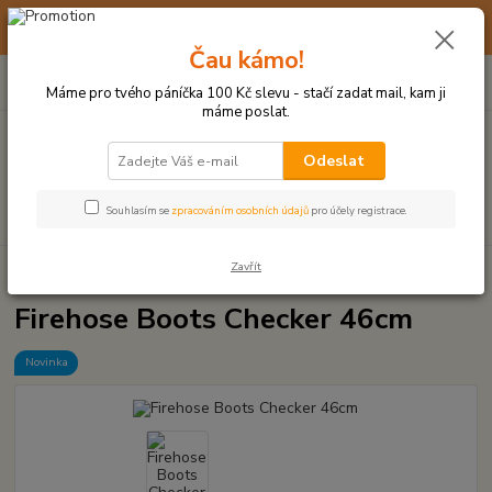
☀️ 10. - 14. SRPNA 2026 MÁME DOVOLENOU ☀️ OBJEDNÁVKY
BUDOU VYŘIZOVÁNY OD 17. 8.
Čau kámo!
0
ks
(+420) 723 770 310
CZK
za
0 Kč
po–pá: 9–17 hod.
Máme pro tvého páníčka 100 Kč slevu - stačí zadat mail, kam ji
máme poslat.
Menu
Odeslat
Hledat
Souhlasím se
zpracováním osobních údajů
pro účely registrace.
Zavřít
Úvod
VŠECHNY HRAČKY
Firehose Boots Checker 46cm
Firehose Boots Checker 46cm
Novinka