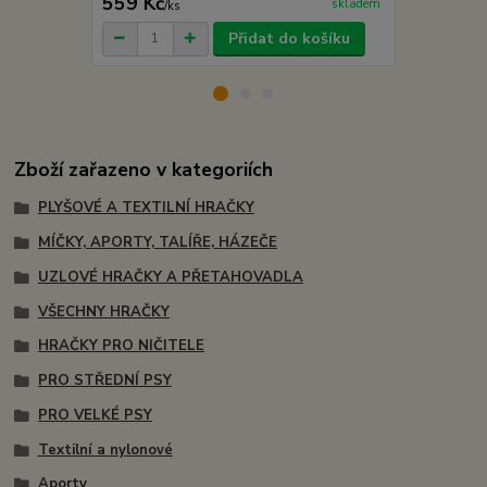
559 Kč
219 Kč
skladem
/
ks
/
ks
Přidat do košíku
Zboží zařazeno v kategoriích
PLYŠOVÉ A TEXTILNÍ HRAČKY
MÍČKY, APORTY, TALÍŘE, HÁZEČE
UZLOVÉ HRAČKY A PŘETAHOVADLA
VŠECHNY HRAČKY
HRAČKY PRO NIČITELE
PRO STŘEDNÍ PSY
PRO VELKÉ PSY
Textilní a nylonové
Aporty