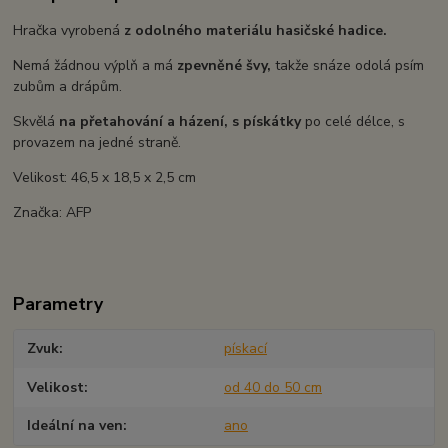
Hračka vyrobená
z odolného materiálu hasičské hadice.
Nemá žádnou výplň a má
zpevněné švy,
takže snáze odolá psím
zubům a drápům.
Skvělá
na přetahování a házení, s pískátky
po celé délce, s
provazem na jedné straně.
Velikost: 46,5 x 18,5 x 2,5 cm
Značka: AFP
Parametry
Zvuk
pískací
Velikost
od 40 do 50 cm
Ideální na ven
ano