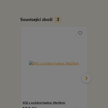
Související zboží
3
Kříž z požární hadice 39x39cm
Safari Fireh