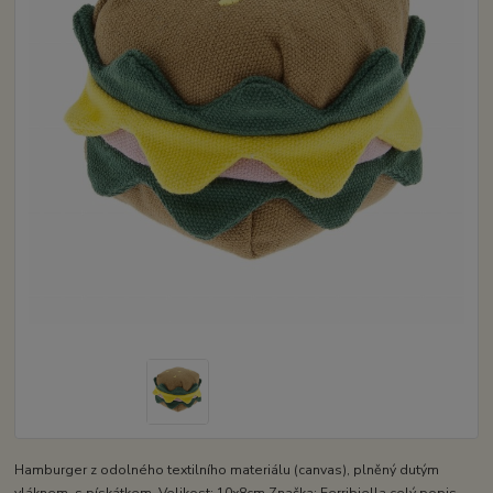
Hamburger z odolného textilního materiálu (canvas), plněný dutým
vláknem, s pískátkem. Velikost: 10x8cm Značka: Ferribiella
celý popis