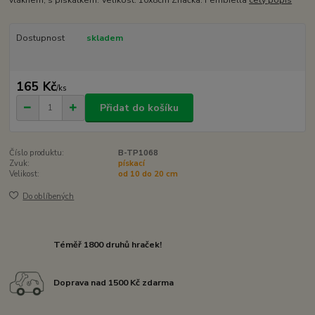
Dostupnost
skladem
165 Kč
/
ks
Přidat do košíku
Číslo produktu:
B-TP1068
Zvuk:
pískací
Velikost:
od 10 do 20 cm
Do oblíbených
Téměř 1800 druhů hraček!
Doprava nad 1500 Kč zdarma