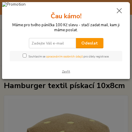
☀️ 10. - 14. SRPNA 2026 MÁME DOVOLENOU ☀️ OBJEDNÁVKY
BUDOU VYŘIZOVÁNY OD 17. 8.
Čau kámo!
0
ks
(+420) 723 770 310
CZK
za
0 Kč
po–pá: 9–17 hod.
Máme pro tvého páníčka 100 Kč slevu - stačí zadat mail, kam ji
máme poslat.
Menu
Odeslat
Hledat
Souhlasím se
zpracováním osobních údajů
pro účely registrace.
Zavřít
Úvod
PLYŠOVÉ A TEXTILNÍ HRAČKY
Hamburger textil pískací 10x8cm
Hamburger textil pískací 10x8cm