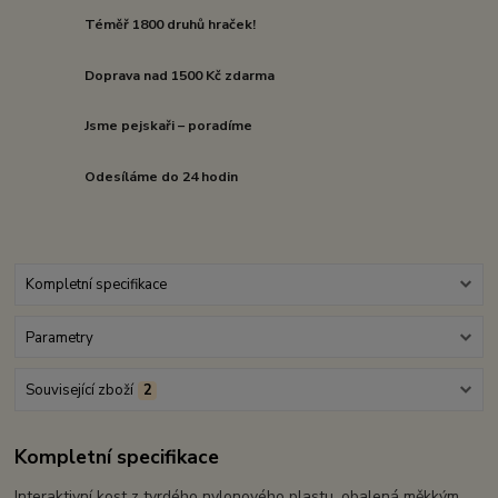
Téměř 1800 druhů hraček!
Doprava nad 1500 Kč zdarma
Jsme pejskaři – poradíme
Odesíláme do 24 hodin
Kompletní specifikace
Parametry
Související zboží
2
Kompletní specifikace
Interaktivní kost z tvrdého nylonového plastu, obalená měkkým