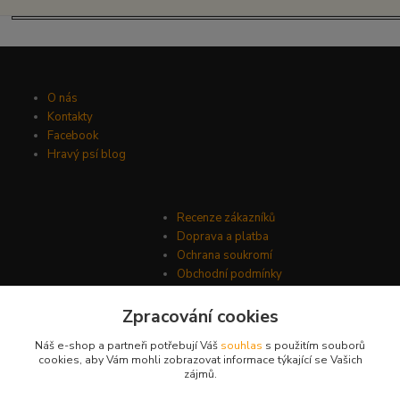
O nás
Kontakty
Facebook
Hravý psí blog
Recenze zákazníků
Doprava a platba
Ochrana soukromí
Obchodní podmínky
Zpracování cookies
Náš e-shop a partneři potřebují Váš
souhlas
s použitím souborů
cookies, aby Vám mohli zobrazovat informace týkající se Vašich
zájmů.