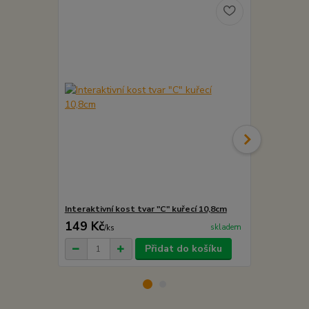
Interaktivní kost tvar "C" kuřecí 10,8cm
Interaktivní
149 Kč
149 Kč
skladem
/
ks
/
ks
Přidat do košíku