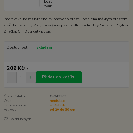
Interaktivní kost z tvrdého nylonového plastu, obalená měkkým plastem
s příchutí slaniny. Zaujme vašeho psa na dlouhé hodiny. Velikost: 25,4cm
Značka: GimDog
celý popis
Dostupnost
skladem
209 Kč
/
ks
Přidat do košíku
Číslo produktu:
G-347109
Zvuk:
nepískací
Extra vlastnosti:
s příchutí
Velikost:
od 20 do 30 cm
Do oblíbených