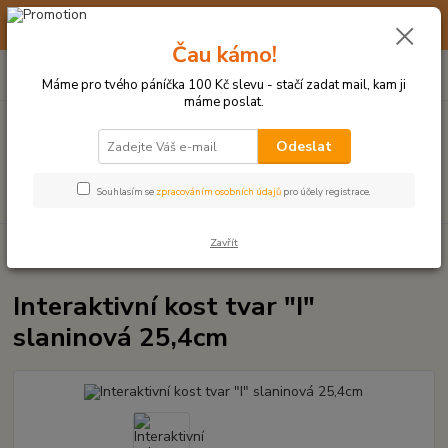
☀️ 10. - 14. SRPNA 2026 MÁME DOVOLENOU ☀️ OBJEDNÁVKY
BUDOU VYŘIZOVÁNY OD 17. 8.
Čau kámo!
0
ks
(+420) 723 770 310
CZK
za
0 Kč
po–pá: 9–17 hod.
Máme pro tvého páníčka 100 Kč slevu - stačí zadat mail, kam ji
máme poslat.
Menu
Odeslat
Hledat
Souhlasím se
zpracováním osobních údajů
pro účely registrace.
Zavřít
Úvod
HRAČKY Z TVRDÉ GUMY, PLASTU
Interaktivní kost tvar "I"
slaninová 25,4cm
Interaktivní kost tvar "I"
slaninová 25,4cm