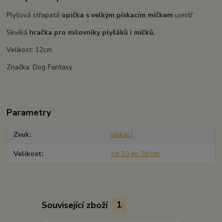
Plyšová střapatá
opička s velkým pískacím míčkem
uvnitř.
Skvělá
hračka pro milovníky plyšáků i míčků.
Velikost: 12cm
Značka: Dog Fantasy
Parametry
Zvuk
pískací
Velikost
od 10 do 20 cm
Související zboží
1