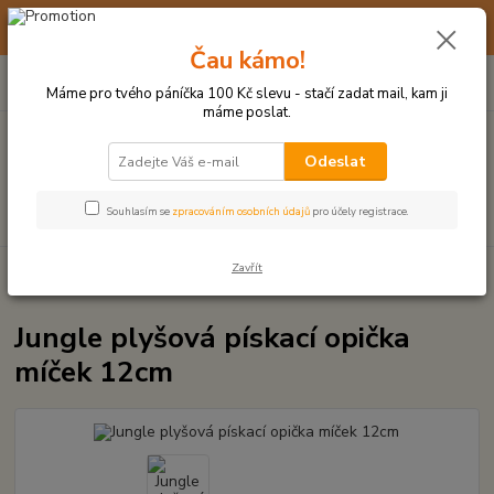
☀️ 10. - 14. SRPNA 2026 MÁME DOVOLENOU ☀️ OBJEDNÁVKY
BUDOU VYŘIZOVÁNY OD 17. 8.
Čau kámo!
0
ks
(+420) 723 770 310
CZK
za
0 Kč
po–pá: 9–17 hod.
Máme pro tvého páníčka 100 Kč slevu - stačí zadat mail, kam ji
máme poslat.
Menu
Odeslat
Hledat
Souhlasím se
zpracováním osobních údajů
pro účely registrace.
Zavřít
Úvod
PLYŠOVÉ A TEXTILNÍ HRAČKY
Jungle plyšová pískací opička
míček 12cm
Jungle plyšová pískací opička
míček 12cm