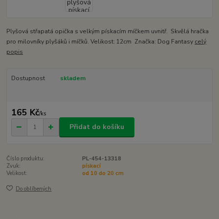
Plyšová střapatá opička s velkým pískacím míčkem uvnitř. Skvělá hračka
pro milovníky plyšáků i míčků. Velikost: 12cm Značka: Dog Fantasy
celý
popis
Dostupnost
skladem
165 Kč
/
ks
Přidat do košíku
Číslo produktu:
PL-454-13318
Zvuk:
pískací
Velikost:
od 10 do 20 cm
Do oblíbených