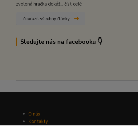
zvolená hračka dokáž...
číst celé
Zobrazit všechny články
Sledujte nás na facebooku 👇
O nás
Kontakty
Facebook
Hravý psí blog