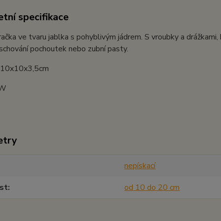
tní specifikace
račka ve tvaru jablka s pohyblivým jádrem. S vroubky a drážkami, k
schování pochoutek nebo zubní pasty.
: 10x10x3,5cm
JW
etry
nepískací
st
od 10 do 20 cm