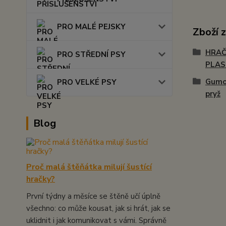
PRO MALÉ PEJSKY
Zboží 
HRAČ
PRO STŘEDNÍ PSY
PLA
Gumo
PRO VELKÉ PSY
pryž
Blog
Proč malá štěňátka milují šustící
hračky?
První týdny a měsíce se štěně učí úplně
všechno: co může kousat, jak si hrát, jak se
uklidnit i jak komunikovat s vámi. Správně