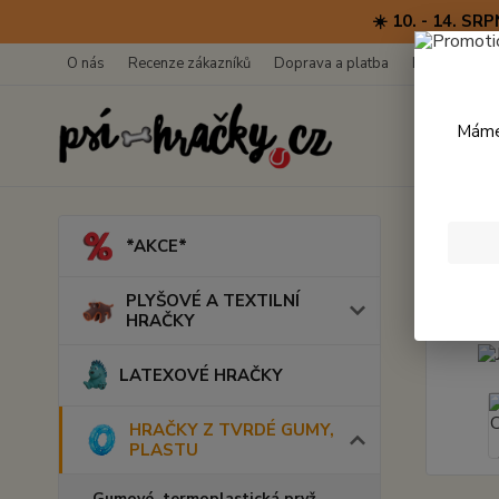
☀️ 10. - 14. 
O nás
Recenze zákazníků
Doprava a platba
Kontakty
Máme 
Úvod
*AKCE*
JW A
PLYŠOVÉ A TEXTILNÍ
HRAČKY
LATEXOVÉ HRAČKY
HRAČKY Z TVRDÉ GUMY,
PLASTU
Gumové, termoplastická pryž