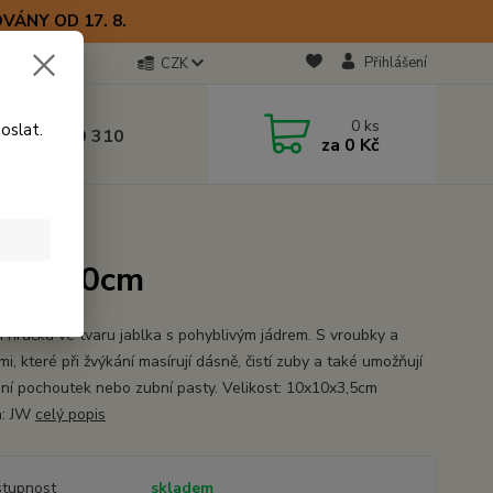
VÁNY OD 17. 8.
Přihlášení
CZK
otline
0
ks
oslat.
0) 723 770 310
za
0 Kč
 9–17 hod.
blko 10cm
blko 10cm
í hračka ve tvaru jablka s pohyblivým jádrem. S vroubky a
i, které při žvýkání masírují dásně, čistí zuby a také umožňují
ní pochoutek nebo zubní pasty. Velikost: 10x10x3,5cm
a: JW
celý popis
tupnost
skladem