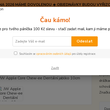
SRPNA 2026 MÁME DOVOLENOU ☀️ OBJEDNÁVKY BUDOU VYŘIZO
Hravý psí blog 🐶
Čau kámo!
HAF H
pro tvého páníčka 100 Kč slevu - stačí zadat mail, kam ji máme p
Hledat
(+42
po–pá:
Odeslat
HRAČKY Z TVRDÉ GUMY, PLASTU
JW Apple Core Chew-ee Dentální ja
Souhlasím se
zpracováním osobních údajů
pro účely registrace.
pple Core Chew-ee Dentální ja
Zavřít
Žvýkac
drážkam
schová
Značk
Dos