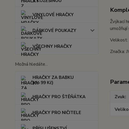
S KOŽEŠINOU
Komple
VINYLOVÉ HRAČKY
Žvýkací h
umožňují 
DÁRKOVÉ POUKAZY
Velikost
VŠECHNY HRAČKY
Značka: 
Možná hledáte...
HRAČKY ZA BABKU
Param
(do 99 Kč)
Zvuk
HRAČKY PRO ŠTĚŇÁTKA
Veliko
HRAČKY PRO NIČITELE
PŘÍSLUŠENSTVÍ