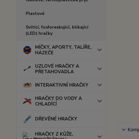
Plastové
Svítící, fosforeskující, blikající
(LED) hračky
MÍČKY, APORTY, TALÍŘE,
HÁZEČE
UZLOVÉ HRAČKY A
PŘETAHOVADLA
INTERAKTIVNÍ HRAČKY
HRAČKY DO VODY A
CHLADÍCÍ
DŘEVĚNÉ HRAČKY
Kompl
HRAČKY Z KŮŽE,