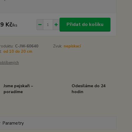
9 Kč
Přidat do košíku
/
ks
roduktu:
C-JW-60640
Zvuk:
nepískací
t:
od 10 do 20 cm
oblíbených
Jsme pejskaři –
Odesíláme do 24
poradíme
hodin
Parametry