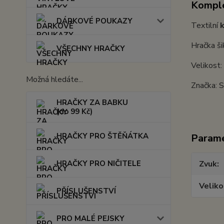
Komple
DÁRKOVÉ POUKAZY
Textilní
k
Hračka ši
VŠECHNY HRAČKY
Velikost
Možná hledáte...
Značka: S
HRAČKY ZA BABKU
(do 99 Kč)
HRAČKY PRO ŠTĚŇÁTKA
Param
HRAČKY PRO NIČITELE
Zvuk
Veliko
PŘÍSLUŠENSTVÍ
PRO MALÉ PEJSKY