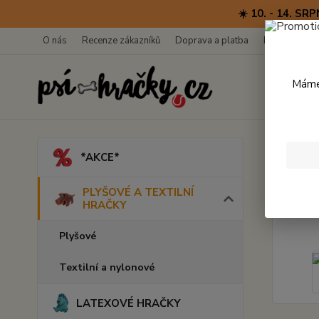
☀️ 10. - 14. 
O nás
Recenze zákazníků
Doprava a platba
Kontakty
Máme 
Úvod
*AKCE*
Kach
PLYŠOVÉ A TEXTILNÍ
HRAČKY
Plyšové
Textilní a nylonové
LATEXOVÉ HRAČKY