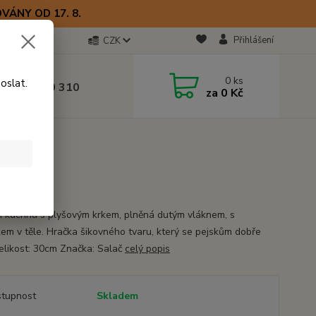
VÁNY OD 17. 8.
Přihlášení
CZK
otline
0
ks
oslat.
0) 723 770 310
za
0 Kč
 9–17 hod.
ní kachna s plyšovým krkem, plněná dutým vláknem, s
kem v těle. Hračka šikovného tvaru, který se pejskům dobře
Velikost: 30cm Značka: Salač
celý popis
tupnost
Skladem