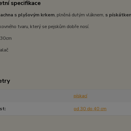
tní specifikace
achna s plyšovým krkem
, plněná dutým vláknem,
s pískátke
kovného tvaru, který se pejskům dobře nosí.
: 30cm
alač
etry
pískací
st
od 30 do 40 cm