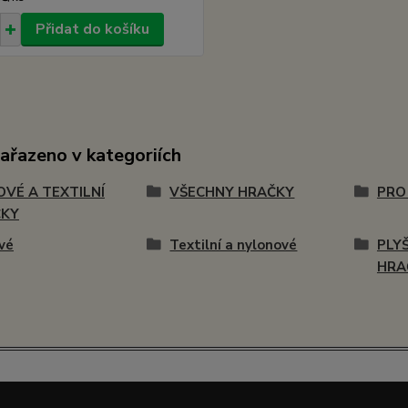
Přidat do košíku
zařazeno v kategoriích
OVÉ A TEXTILNÍ
VŠECHNY HRAČKY
PRO
ČKY
vé
Textilní a nylonové
PLY
HRA