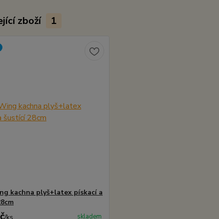
jící zboží
1
ng kachna plyš+latex pískací a
 28cm
č
skladem
/
ks