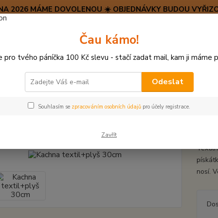
SRPNA 2026 MÁME DOVOLENOU ☀️ OBJEDNÁVKY BUDOU VYŘIZO
Hravý psí blog 🐶
Čau kámo!
HAF H
pro tvého páníčka 100 Kč slevu - stačí zadat mail, kam ji máme p
Hledat
(+42
po–pá:
Odeslat
PLYŠOVÉ A TEXTILNÍ HRAČKY
Kachna textil+plyš 30cm
Souhlasím se
zpracováním osobních údajů
pro účely registrace.
na textil+plyš 30cm
Zavřít
Textil
pískát
nosí. 
Dos