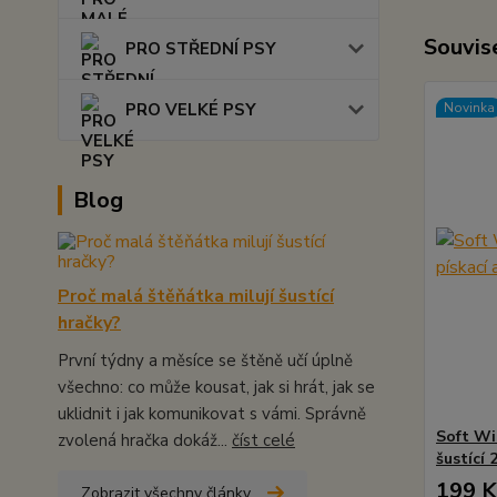
Souvise
PRO STŘEDNÍ PSY
PRO VELKÉ PSY
Novinka
Blog
Proč malá štěňátka milují šustící
hračky?
První týdny a měsíce se štěně učí úplně
všechno: co může kousat, jak si hrát, jak se
uklidnit i jak komunikovat s vámi. Správně
Soft Wi
zvolená hračka dokáž...
číst celé
šustící
199 K
Zobrazit všechny články