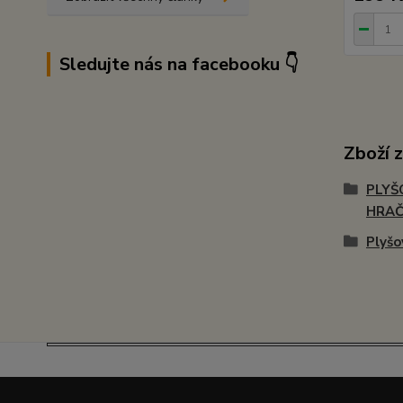
Sledujte nás na facebooku 👇
Zboží 
PLYŠ
HRA
Plyšo