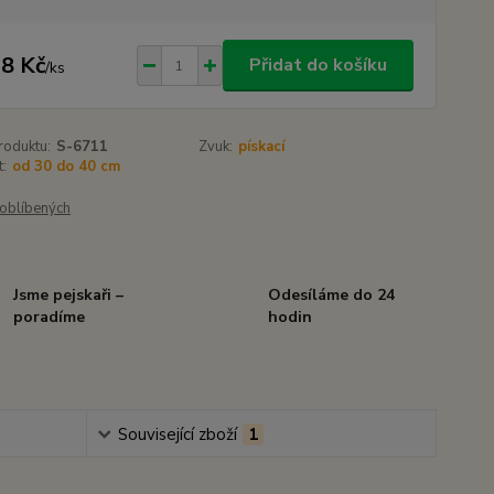
8 Kč
Přidat do košíku
/
ks
roduktu:
S-6711
Zvuk:
pískací
t:
od 30 do 40 cm
oblíbených
Jsme pejskaři –
Odesíláme do 24
poradíme
hodin
Související zboží
1