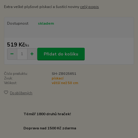
Extra velké plyšové pískací a šustící noviny
celý popis
Dostupnost
skladem
519 Kč
/
ks
Přidat do košíku
Číslo produktu:
SH-ZB025651
Zvuk:
pískací
Velikost:
větší než 50 cm
Do oblíbených
Téměř 1800 druhů hraček!
Doprava nad 1500 Kč zdarma