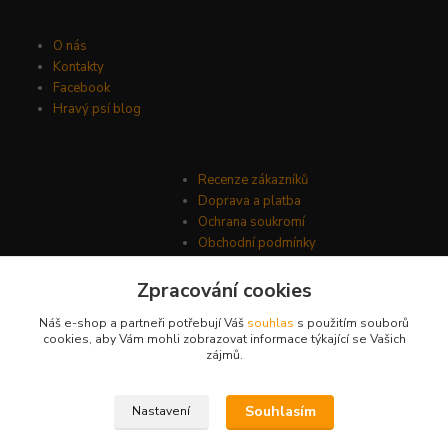
O nás
Kontakty
Facebook
Hravý psí blog
Recenze zákazníků
Doprava a platba
Ochrana soukromí
Obchodní podmínky
Zpracování cookies
Náš e-shop a partneři potřebují Váš
souhlas
s použitím souborů
cookies, aby Vám mohli zobrazovat informace týkající se Vašich
zájmů.
Souhlasím
Nastavení