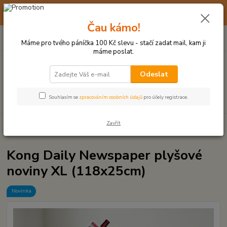
☀️ 10. - 14. SRPNA 2026 MÁME DOVOLENOU ☀️ OBJEDNÁVKY
BUDOU VYŘIZOVÁNY OD 17. 8.
Čau kámo!
0
ks
(+420) 723 770 310
CZK
za
0 Kč
po–pá: 9–17 hod.
Máme pro tvého páníčka 100 Kč slevu - stačí zadat mail, kam ji
máme poslat.
Menu
Odeslat
Hledat
Souhlasím se
zpracováním osobních údajů
pro účely registrace.
Zavřít
Úvod
PLYŠOVÉ A TEXTILNÍ HRAČKY
Kong Daily Newspaper plyšové
noviny XL (118x25cm)
Kong Daily Newspaper plyšové
noviny XL (118x25cm)
Novinka