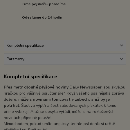
Jsme pejskaři – poradíme
Odesíláme do 24 hodin
Kompletní specifikace
Parametry
Kompletní specifikace
Přes metr dlouhé plyšové noviny
Daily Newspaper jsou skvělou
hračkou pro vášnivé psí „čtenáře“. Když vašeho psa nějaká zpráva
dožere,
může s novinami lomcovat v zubech, aniž by je
potrhal
. Šustivá výplň a šest zabudovaných pískátek k tomu
přímo vybízejí. A až se dosyta vyřádí, může si na rozložených
novinách příjemně poležet.
Mimochodem, pokud umíte anglicky, tenhle psí deník si určitě
přečtěte i vy. Stojí za to!