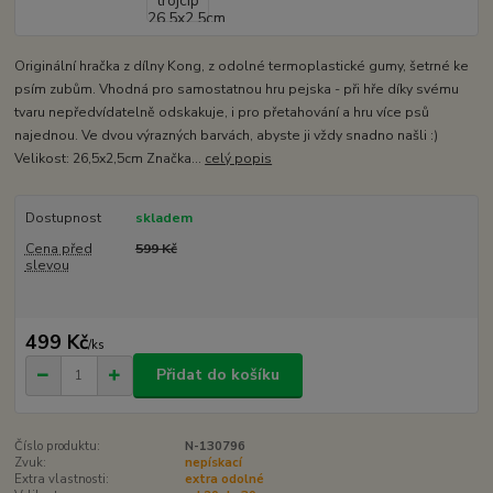
Originální hračka z dílny Kong, z odolné termoplastické gumy, šetrné ke
psím zubům. Vhodná pro samostatnou hru pejska - při hře díky svému
tvaru nepředvídatelně odskakuje, i pro přetahování a hru více psů
najednou. Ve dvou výrazných barvách, abyste ji vždy snadno našli :)
Velikost: 26,5x2,5cm Značka...
celý popis
Dostupnost
skladem
Cena před
599 Kč
slevou
499 Kč
/
ks
Přidat do košíku
Číslo produktu:
N-130796
Zvuk:
nepískací
Extra vlastnosti:
extra odolné