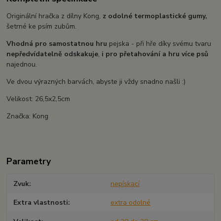
Originální hračka z dílny Kong,
z odolné termoplastické gumy,
šetrné ke psím zubům.
Vhodná pro samostatnou hru
pejska - při hře díky svému tvaru
nepředvídatelně odskakuje
,
i pro přetahování a hru více psů
najednou.
Ve dvou výrazných barvách, abyste ji vždy snadno našli :)
Velikost: 26,5x2,5cm
Značka: Kong
Parametry
Zvuk
nepískací
Extra vlastnosti
extra odolné