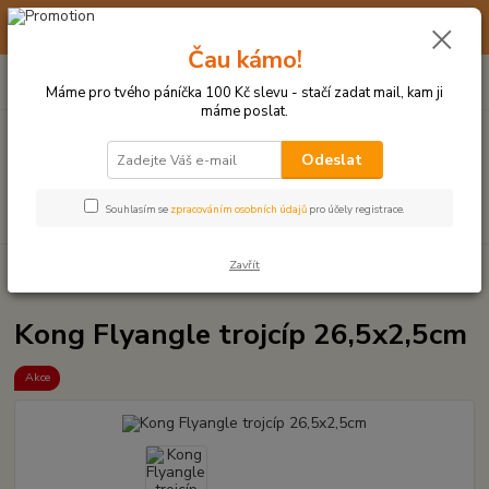
☀️ 10. - 14. SRPNA 2026 MÁME DOVOLENOU ☀️ OBJEDNÁVKY
BUDOU VYŘIZOVÁNY OD 17. 8.
Čau kámo!
0
ks
(+420) 723 770 310
CZK
za
0 Kč
po–pá: 9–17 hod.
Máme pro tvého páníčka 100 Kč slevu - stačí zadat mail, kam ji
máme poslat.
Menu
Odeslat
Hledat
Souhlasím se
zpracováním osobních údajů
pro účely registrace.
Zavřít
Úvod
HRAČKY Z TVRDÉ GUMY, PLASTU
Kong Flyangle trojcíp
26,5x2,5cm
Kong Flyangle trojcíp 26,5x2,5cm
Akce