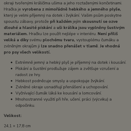
okraji tvořenými králičíma ušima a jeho roztaženými končetinami.
Hračka je
vyrobena z mimořádně hebkého a jemného plyše,
který je velmi příjemný na dotek i žvýkání. Vašim psům poskytne
spoustu zábavy, protože
při každém
jejím
skousnutí se ozve
dlouhé a hlasité pískání
a
uši králíka jsou vyplněny šustivým
materiálem.
Hračku lze použít nejlépe v interiéru.
Není příliš
veliká a díky
svému
plochému tvaru,
vystouplému čumáku a
zvlněným okrajům ji
lze snadno přenášet v tlamě
.
Je vhodná
pro psy všech velikostí.
Extrémně jemný a hebký plyš je příjemný na dotek i kousání.
Pískání a šustění prodlužuje zájem a zvětšuje vzrušení a
radost ze hry.
Hebkost podněcuje smysly a uspokojuje žvýkání.
Zvlněné okraje usnadňují přenášení a uchopování.
Vyčnívající čumák láká ke kousání a lomcování.
Mnohostranné využití při hře, učení, práci (výcviku) a
odpočinku.
Velikost:
24,1 × 17,8 cm