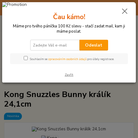
☀️ 10. - 14. SRPNA 2026 MÁME DOVOLENOU ☀️ OBJEDNÁVKY
BUDOU VYŘIZOVÁNY OD 17. 8.
Čau kámo!
0
ks
(+420) 723 770 310
CZK
za
0 Kč
po–pá: 9–17 hod.
Máme pro tvého páníčka 100 Kč slevu - stačí zadat mail, kam ji
máme poslat.
Menu
Odeslat
Hledat
Souhlasím se
zpracováním osobních údajů
pro účely registrace.
Zavřít
Úvod
PLYŠOVÉ A TEXTILNÍ HRAČKY
Kong Snuzzles Bunny králík
24,1cm
Kong Snuzzles Bunny králík
24,1cm
Novinka