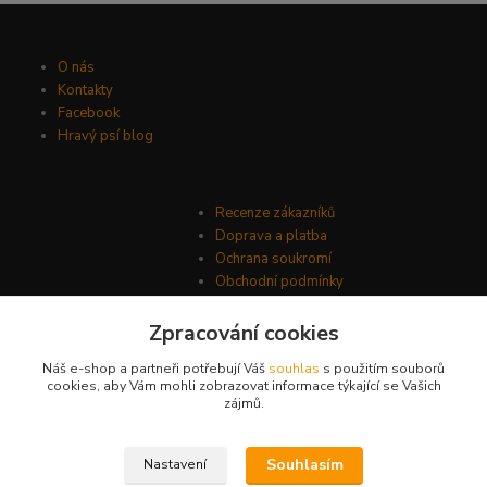
O nás
Kontakty
Facebook
Hravý psí blog
Recenze zákazníků
Doprava a platba
Ochrana soukromí
Obchodní podmínky
Zpracování cookies
Náš e-shop a partneři potřebují Váš
souhlas
s použitím souborů
cookies, aby Vám mohli zobrazovat informace týkající se Vašich
zájmů.
Souhlasím
Nastavení