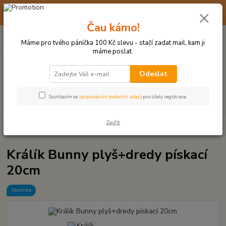
☀️ 10. - 14. SRPNA 2026 MÁME DOVOLENOU ☀️ OBJEDNÁVKY
BUDOU VYŘIZOVÁNY OD 17. 8.
Čau kámo!
0
ks
(+420) 723 770 310
CZK
za
0 Kč
po–pá: 9–17 hod.
Máme pro tvého páníčka 100 Kč slevu - stačí zadat mail, kam ji
máme poslat.
Menu
Odeslat
Hledat
Souhlasím se
zpracováním osobních údajů
pro účely registrace.
Zavřít
Úvod
PLYŠOVÉ A TEXTILNÍ HRAČKY
Králík Bunny plyš+dredy pískací
20cm
Králík Bunny plyš+dredy pískací
20cm
Novinka