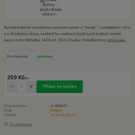
Buclatý králíček v kombinaci jemného plyše a "dredů", s pískátkem v těle
a s dlouhýma ušima, za které ho mohou krásně nosit a tahat i menší
pejsci nebo štěňátka. Velikost: 20cm Značka: HuhuBamboo
celý popis
Dostupnost
skladem
259 Kč
/
ks
Přidat do košíku
Číslo produktu:
G-355971
Zvuk:
pískací
Velikost:
od 20 do 30 cm
Do oblíbených