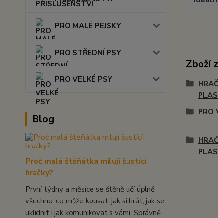
Ideáln
PRO MALÉ PEJSKY
PRO STŘEDNÍ PSY
Zboží 
PRO VELKÉ PSY
HRAČ
PLA
PRO 
Blog
HRAČ
PLA
Proč malá štěňátka milují šustící
hračky?
První týdny a měsíce se štěně učí úplně
všechno: co může kousat, jak si hrát, jak se
uklidnit i jak komunikovat s vámi. Správně