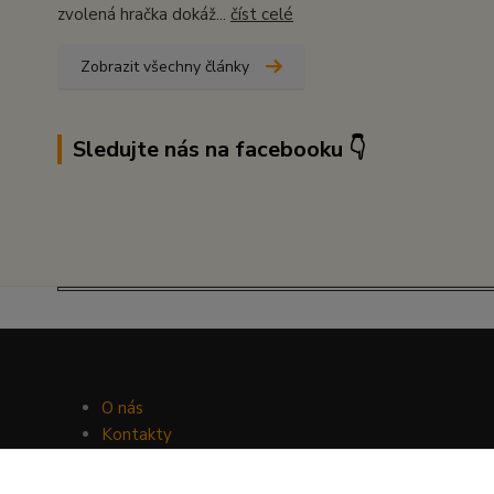
zvolená hračka dokáž...
číst celé
Zobrazit všechny články
Sledujte nás na facebooku 👇
O nás
Kontakty
Facebook
Hravý psí blog