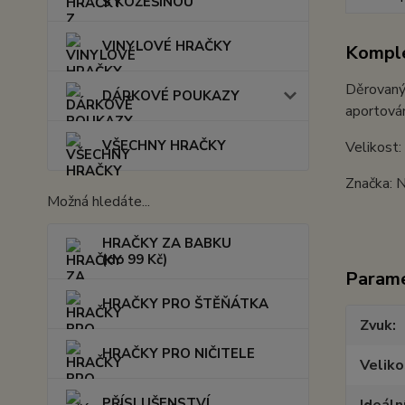
S KOŽEŠINOU
VINYLOVÉ HRAČKY
Komple
Děrovaný 
DÁRKOVÉ POUKAZY
aportován
VŠECHNY HRAČKY
Velikost:
Značka: 
Možná hledáte...
HRAČKY ZA BABKU
(do 99 Kč)
Param
HRAČKY PRO ŠTĚŇÁTKA
Zvuk
HRAČKY PRO NIČITELE
Veliko
PŘÍSLUŠENSTVÍ