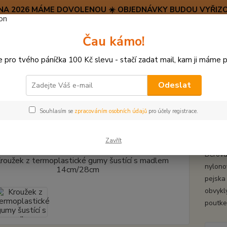
SRPNA 2026 MÁME DOVOLENOU ☀️ OBJEDNÁVKY BUDOU VYŘIZO
Hravý psí blog 🐶
Čau kámo!
HAF H
pro tvého páníčka 100 Kč slevu - stačí zadat mail, kam ji máme p
Hledat
(+42
po–pá:
Odeslat
HRAČKY Z TVRDÉ GUMY, PLASTU
Kroužek z termoplastické gumy šust
Souhlasím se
zpracováním osobních údajů
pro účely registrace.
žek z termoplastické gumy šus
Zavřít
Děrova
nylono
pejska
obvyklý
poutk