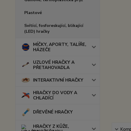
Plastové
Svítící, fosforeskující, blikající
(LED) hračky
MÍČKY, APORTY, TALÍŘE,
HÁZEČE
UZLOVÉ HRAČKY A
PŘETAHOVADLA
INTERAKTIVNÍ HRAČKY
HRAČKY DO VODY A
CHLADÍCÍ
DŘEVĚNÉ HRAČKY
HRAČKY Z KŮŽE,
Kompl