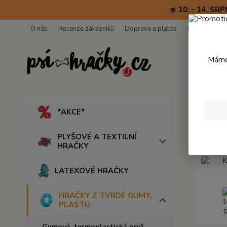
☀️ 10. - 14. 
O nás
Recenze zákazníků
Doprava a platba
Kontakty
Máme 
Úvod
*AKCE*
Krou
PLYŠOVÉ A TEXTILNÍ
HRAČKY
LATEXOVÉ HRAČKY
HRAČKY Z TVRDÉ GUMY,
PLASTU
Gumové, termoplastická pryž