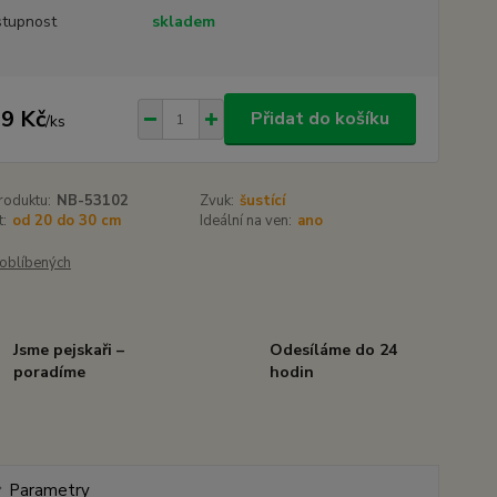
tupnost
skladem
9 Kč
Přidat do košíku
/
ks
roduktu:
NB-53102
Zvuk:
šustící
t:
od 20 do 30 cm
Ideální na ven:
ano
oblíbených
Jsme pejskaři –
Odesíláme do 24
poradíme
hodin
Parametry