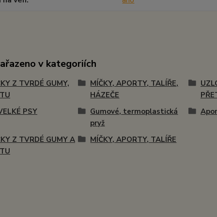
í na ven
ano
zařazeno v kategoriích
KY Z TVRDÉ GUMY,
MÍČKY, APORTY, TALÍŘE,
UZL
STU
HÁZEČE
PŘE
VELKÉ PSY
Gumové, termoplastická
Apor
pryž
KY Z TVRDÉ GUMY A
MÍČKY, APORTY, TALÍŘE
STU