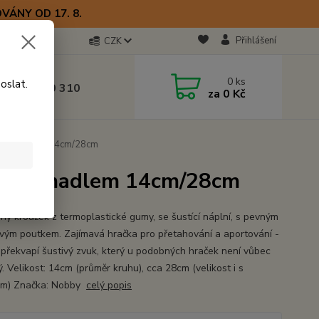
VÁNY OD 17. 8.
Přihlášení
CZK
otline
0
ks
oslat.
0) 723 770 310
za
0 Kč
 9–17 hod.
ící s madlem 14cm/28cm
tící s madlem 14cm/28cm
ný kroužek z termoplastické gumy, se šustící náplní, s pevným
vým poutkem. Zajímavá hračka pro přetahování a aportování -
 překvapí šustivý zvuk, který u podobných hraček není vůbec
. Velikost: 14cm (průměr kruhu), cca 28cm (velikost i s
em) Značka: Nobby
celý popis