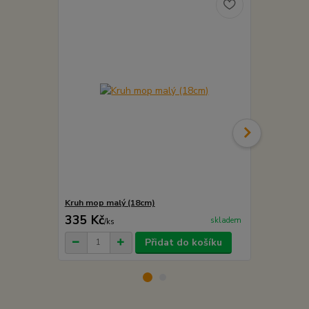
Kruh mop malý (18cm)
Kruh mop st
335 Kč
379 Kč
skladem
/
ks
/
ks
Přidat do košíku