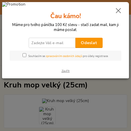
☀️ 10. - 14. SRPNA 2026 MÁME DOVOLENOU ☀️ OBJEDNÁVKY
BUDOU VYŘIZOVÁNY OD 17. 8.
Čau kámo!
0
ks
(+420) 723 770 310
CZK
za
0 Kč
po–pá: 9–17 hod.
Máme pro tvého páníčka 100 Kč slevu - stačí zadat mail, kam ji
máme poslat.
Menu
Odeslat
Hledat
Souhlasím se
zpracováním osobních údajů
pro účely registrace.
Zavřít
Úvod
UZLOVÉ HRAČKY A PŘETAHOVADLA
Kruh mop velký (25cm)
Kruh mop velký (25cm)