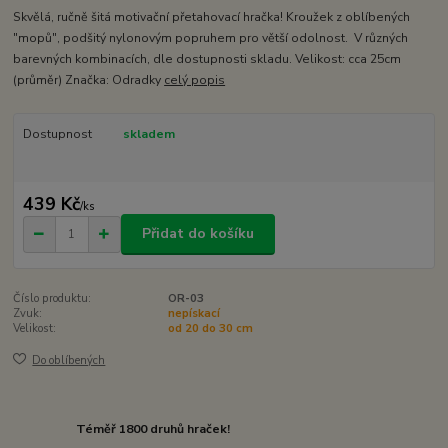
Skvělá, ručně šitá motivační přetahovací hračka! Kroužek z oblíbených
"mopů", podšitý nylonovým popruhem pro větší odolnost. V různých
barevných kombinacích, dle dostupnosti skladu. Velikost: cca 25cm
(průměr) Značka: Odradky
celý popis
Dostupnost
skladem
439 Kč
/
ks
Přidat do košíku
Číslo produktu:
OR-03
Zvuk:
nepískací
Velikost:
od 20 do 30 cm
Do oblíbených
Téměř 1800 druhů hraček!