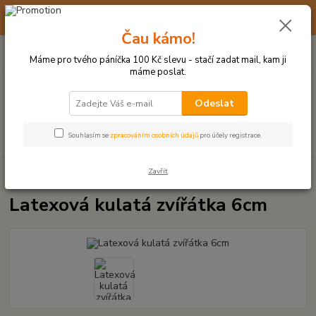
☀️ 10. - 14. SRPNA 2026 MÁME DOVOLENOU ☀️ OBJEDNÁVKY
BUDOU VYŘIZOVÁNY OD 17. 8.
Čau kámo!
0
ks
(+420) 723 770 310
CZK
za
0 Kč
po–pá: 9–17 hod.
Máme pro tvého páníčka 100 Kč slevu - stačí zadat mail, kam ji
máme poslat.
Menu
Odeslat
Hledat
Souhlasím se
zpracováním osobních údajů
pro účely registrace.
Zavřít
Úvod
LATEXOVÉ HRAČKY
Latexová kulatá zvířátka 6cm
Latexová kulatá zvířátka 6cm