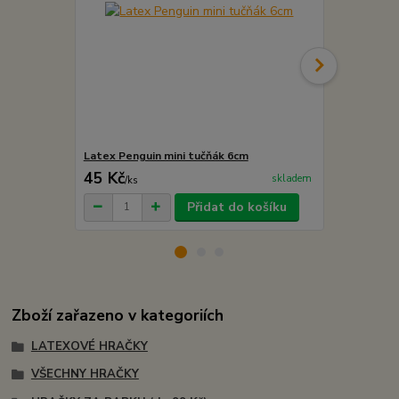
Latex Penguin mini tučňák 6cm
Latexová zv
45 Kč
99 Kč
skladem
/
ks
/
ks
Přidat do košíku
Zboží zařazeno v kategoriích
LATEXOVÉ HRAČKY
VŠECHNY HRAČKY