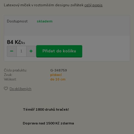
Latexový míček v roztomilém designu zvířátek
celý popis
Dostupnost
skladem
84 Kč
/
ks
Přidat do košíku
Číslo produktu:
G-348759
Zvuk:
pískací
Velikost:
do 10 cm
Do oblíbených
Téměř 1800 druhů hraček!
Doprava nad 1500 Kč zdarma