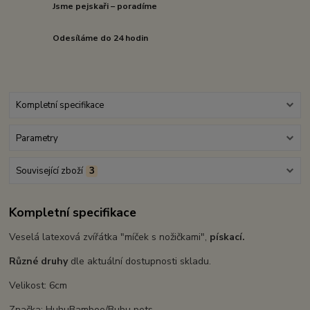
Jsme pejskaři – poradíme
Odesíláme do 24 hodin
Kompletní specifikace
Parametry
Související zboží
3
Kompletní specifikace
Veselá latexová zvířátka "míček s nožičkami",
pískací.
Různé druhy
dle aktuální dostupnosti skladu.
Velikost: 6cm
Značka: HuhuBamboo/Bubu pets