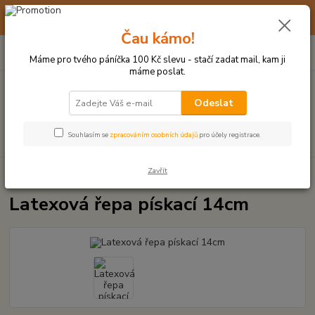
☀️ 10. - 14. SRPNA 2026 MÁME DOVOLENOU ☀️ OBJEDNÁVKY
BUDOU VYŘIZOVÁNY OD 17. 8.
Čau kámo!
0
ks
(+420) 723 770 310
CZK
za
0 Kč
po–pá: 9–17 hod.
Máme pro tvého páníčka 100 Kč slevu - stačí zadat mail, kam ji
máme poslat.
Menu
Odeslat
Hledat
Souhlasím se
zpracováním osobních údajů
pro účely registrace.
Zavřít
Úvod
LATEXOVÉ HRAČKY
Latexová řepa pískací 14cm
Latexová řepa pískací 14cm