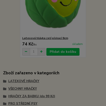
Latexová hlávka zelí pískací 8cm
74 Kč
skladem
/
ks
Přidat do košíku
Zboží zařazeno v kategoriích
LATEXOVÉ HRAČKY
VŠECHNY HRAČKY
HRAČKY ZA BABKU (do 99 Kč)
PRO STŘEDNÍ PSY