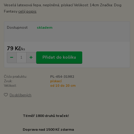
Veselá latexová řepa, neplněná, pískací Velikost: 14cm Značka: Dog
Fantasy
celý popis
Dostupnost
skladem
79 Kč
/
ks
Přidat do košíku
Číslo produktu:
PL-454-31982
Zvuk:
pískací
Velikost:
od 10 do 20 cm
Do oblíbených
Téměř 1800 druhů hraček!
Doprava nad 1500 Kč zdarma