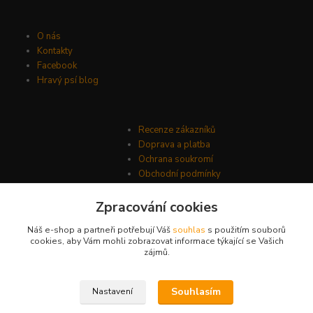
O nás
Kontakty
Facebook
Hravý psí blog
Recenze zákazníků
Doprava a platba
Ochrana soukromí
Obchodní podmínky
Zpracování cookies
Náš e-shop a partneři potřebují Váš
souhlas
s použitím souborů
cookies, aby Vám mohli zobrazovat informace týkající se Vašich
zájmů.
Souhlasím
Nastavení