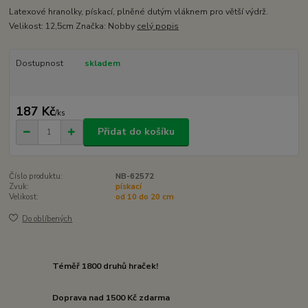
Latexové hranolky, pískací, plněné dutým vláknem pro větší výdrž.
Velikost: 12,5cm Značka: Nobby
celý popis
Dostupnost
skladem
187 Kč
/
ks
Přidat do košíku
Číslo produktu:
NB-62572
Zvuk:
pískací
Velikost:
od 10 do 20 cm
Do oblíbených
Téměř 1800 druhů hraček!
Doprava nad 1500 Kč zdarma