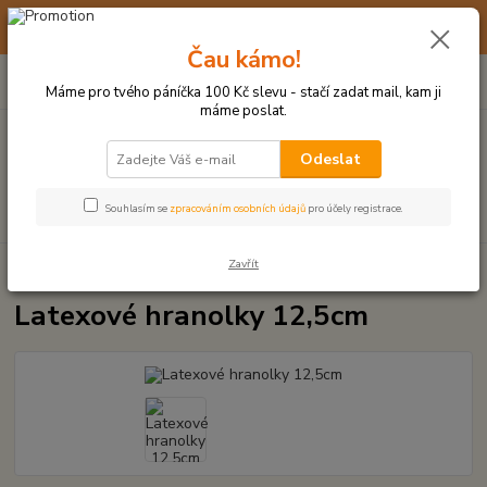
☀️ 10. - 14. SRPNA 2026 MÁME DOVOLENOU ☀️ OBJEDNÁVKY
BUDOU VYŘIZOVÁNY OD 17. 8.
Čau kámo!
0
ks
(+420) 723 770 310
CZK
za
0 Kč
po–pá: 9–17 hod.
Máme pro tvého páníčka 100 Kč slevu - stačí zadat mail, kam ji
máme poslat.
Menu
Odeslat
Hledat
Souhlasím se
zpracováním osobních údajů
pro účely registrace.
Zavřít
Úvod
LATEXOVÉ HRAČKY
Latexové hranolky 12,5cm
Latexové hranolky 12,5cm