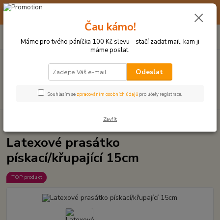
☀️ 10. - 14. SRPNA 2026 MÁME DOVOLENOU ☀️ OBJEDNÁVKY
BUDOU VYŘIZOVÁNY OD 17. 8.
Čau kámo!
0
ks
(+420) 723 770 310
CZK
za
0 Kč
po–pá: 9–17 hod.
Máme pro tvého páníčka 100 Kč slevu - stačí zadat mail, kam ji
máme poslat.
Menu
Odeslat
Hledat
Souhlasím se
zpracováním osobních údajů
pro účely registrace.
Zavřít
Úvod
LATEXOVÉ HRAČKY
Latexové prasátko pískací/křupající 15cm
Latexové prasátko
pískací/křupající 15cm
TOP produkt