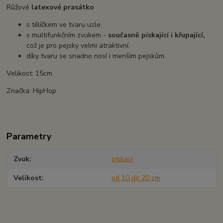
Růžové
latexové prasátko
s tělíčkem ve tvaru uzle,
s multifunkčním zvukem -
současně pískající i křupající,
což je pro pejsky velmi atraktivní.
díky tvaru se snadno nosí i menším pejskům.
Velikost: 15cm
Značka: HipHop
Parametry
Zvuk
pískací
Velikost
od 10 do 20 cm