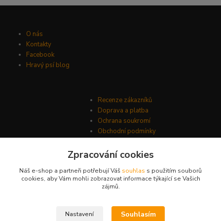
O nás
Kontakty
Facebook
Hravý psí blog
Recenze zákazníků
Doprava a platba
Ochrana soukromí
Obchodní podmínky
Zpracování cookies
Náš e-shop a partneři potřebují Váš
souhlas
s použitím souborů
cookies, aby Vám mohli zobrazovat informace týkající se Vašich
zájmů.
Souhlasím
Nastavení