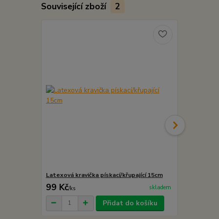
Související zboží
2
Latexová kravička pískací/křupající 15cm
Latexový me
99 Kč
99 Kč
skladem
/
ks
/
ks
Přidat do košíku