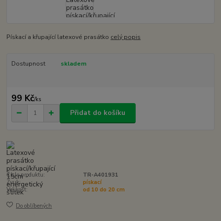
Pískací a křupající latexové prasátko
celý popis
Dostupnost
skladem
99 Kč
/
ks
Přidat do košíku
Číslo produktu:
TR-A401931
Zvuk:
pískací
Velikost:
od 10 do 20 cm
Do oblíbených