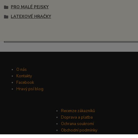
PRO MALÉ PEJSKY
LATEXOVÉ HRAČKY
O nás
Kontakty
Facebook
Hravý psí blog
Recenze zákazníků
Doprava a platba
Ochrana soukromí
Obchodní podmínky