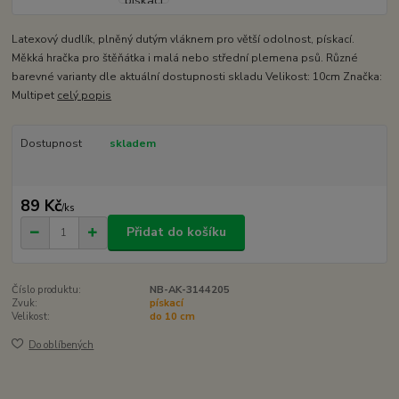
Latexový dudlík, plněný dutým vláknem pro větší odolnost, pískací.
Měkká hračka pro štěňátka i malá nebo střední plemena psů. Různé
barevné varianty dle aktuální dostupnosti skladu Velikost: 10cm Značka:
Multipet
celý popis
Dostupnost
skladem
89 Kč
/
ks
Přidat do košíku
Číslo produktu:
NB-AK-3144205
Zvuk:
pískací
Velikost:
do 10 cm
Do oblíbených