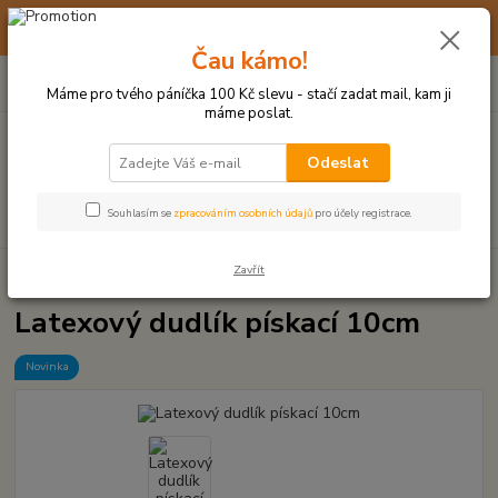
☀️ 10. - 14. SRPNA 2026 MÁME DOVOLENOU ☀️ OBJEDNÁVKY
BUDOU VYŘIZOVÁNY OD 17. 8.
Čau kámo!
0
ks
(+420) 723 770 310
CZK
za
0 Kč
po–pá: 9–17 hod.
Máme pro tvého páníčka 100 Kč slevu - stačí zadat mail, kam ji
máme poslat.
Menu
Odeslat
Hledat
Souhlasím se
zpracováním osobních údajů
pro účely registrace.
Zavřít
Úvod
LATEXOVÉ HRAČKY
Latexový dudlík pískací 10cm
Latexový dudlík pískací 10cm
Novinka