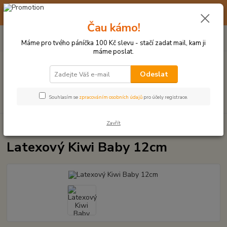
☀️ 10. - 14. SRPNA 2026 MÁME DOVOLENOU ☀️ OBJEDNÁVKY
BUDOU VYŘIZOVÁNY OD 17. 8.
Čau kámo!
0
ks
(+420) 723 770 310
CZK
za
0 Kč
po–pá: 9–17 hod.
Máme pro tvého páníčka 100 Kč slevu - stačí zadat mail, kam ji
máme poslat.
Menu
Odeslat
Hledat
Souhlasím se
zpracováním osobních údajů
pro účely registrace.
Zavřít
Úvod
LATEXOVÉ HRAČKY
Latexový Kiwi Baby 12cm
Latexový Kiwi Baby 12cm