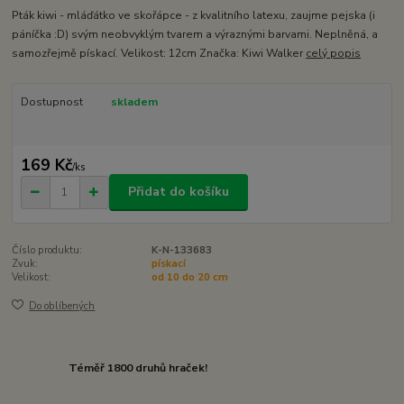
Pták kiwi - mláďátko ve skořápce - z kvalitního latexu, zaujme pejska (i
páníčka :D) svým neobvyklým tvarem a výraznými barvami. Neplněná, a
samozřejmě pískací. Velikost: 12cm Značka: Kiwi Walker
celý popis
Dostupnost
skladem
169 Kč
/
ks
Přidat do košíku
Číslo produktu:
K-N-133683
Zvuk:
pískací
Velikost:
od 10 do 20 cm
Do oblíbených
Téměř 1800 druhů hraček!