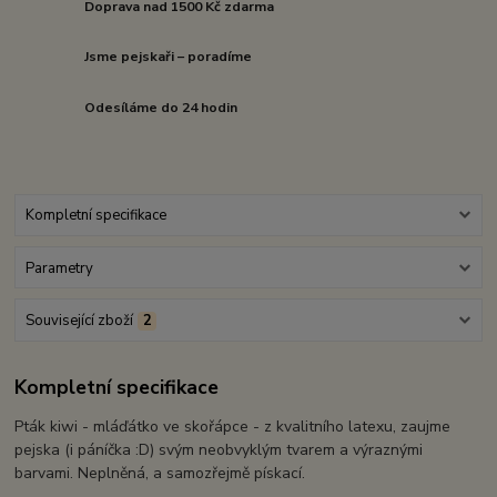
Doprava nad 1500 Kč zdarma
Jsme pejskaři – poradíme
Odesíláme do 24 hodin
Kompletní specifikace
Parametry
Související zboží
2
Kompletní specifikace
Pták kiwi - mláďátko ve skořápce - z kvalitního latexu, zaujme
pejska (i páníčka :D) svým neobvyklým tvarem a výraznými
barvami. Neplněná, a samozřejmě pískací.