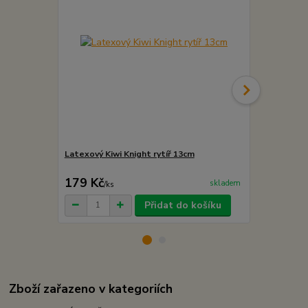
Latexový Kiwi Knight rytíř 13cm
Latexový Kiw
13cm
179 Kč
179 Kč
skladem
/
ks
/
ks
Přidat do košíku
Zboží zařazeno v kategoriích