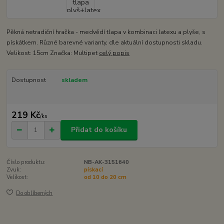
Pěkná netradiční hračka - medvědí tlapa v kombinaci latexu a plyše, s
pískátkem. Různé barevné varianty, dle aktuální dostupnosti skladu.
Velikost: 15cm Značka: Multipet
celý popis
Dostupnost
skladem
219 Kč
/
ks
Přidat do košíku
Číslo produktu:
NB-AK-3151640
Zvuk:
pískací
Velikost:
od 10 do 20 cm
Do oblíbených