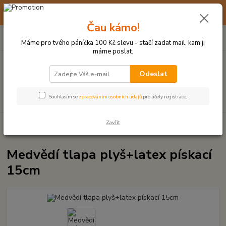
☀️ 10. - 14. SRPNA 2026 MÁME DOVOLENOU ☀️ OBJEDNÁVKY
BUDOU VYŘIZOVÁNY OD 17. 8.
Čau kámo!
0
ks
(+420) 723 770 310
CZK
za
0 Kč
po–pá: 9–17 hod.
Máme pro tvého páníčka 100 Kč slevu - stačí zadat mail, kam ji
máme poslat.
Menu
Odeslat
Hledat
Souhlasím se
zpracováním osobních údajů
pro účely registrace.
Zavřít
Úvod
PLYŠOVÉ A TEXTILNÍ HRAČKY
Medvědí tlapa plyš+latex pískací
15cm
Medvědí tlapa plyš+latex pískací
15cm