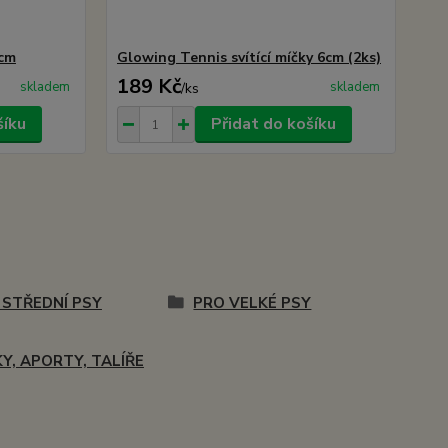
6cm
Glowing Tennis svítící míčky 6cm (2ks)
189 Kč
skladem
skladem
/
ks
šíku
Přidat do košíku
 STŘEDNÍ PSY
PRO VELKÉ PSY
Y, APORTY, TALÍŘE