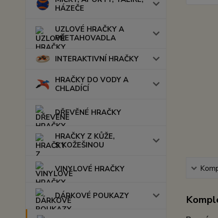
HÁZEČE
UZLOVÉ HRAČKY A
PŘETAHOVADLA
INTERAKTIVNÍ HRAČKY
HRAČKY DO VODY A
CHLADÍCÍ
DŘEVĚNÉ HRAČKY
HRAČKY Z KŮŽE,
S KOŽEŠINOU
Kompl
VINYLOVÉ HRAČKY
DÁRKOVÉ POUKAZY
Komple