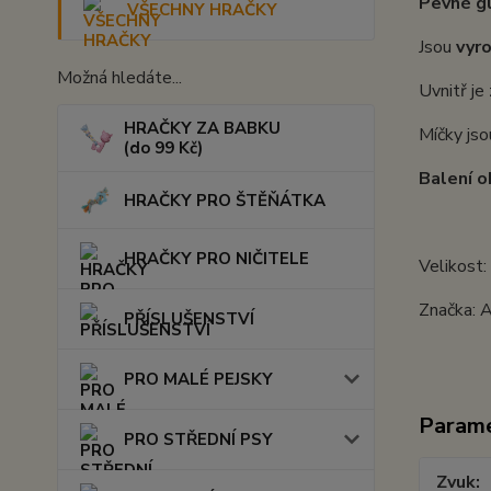
Pevné g
VŠECHNY HRAČKY
Jsou
vyr
Možná hledáte...
Uvnitř j
HRAČKY ZA BABKU
Míčky js
(do 99 Kč)
Balení o
HRAČKY PRO ŠTĚŇÁTKA
HRAČKY PRO NIČITELE
Velikost:
Značka:
PŘÍSLUŠENSTVÍ
PRO MALÉ PEJSKY
Param
PRO STŘEDNÍ PSY
Zvuk