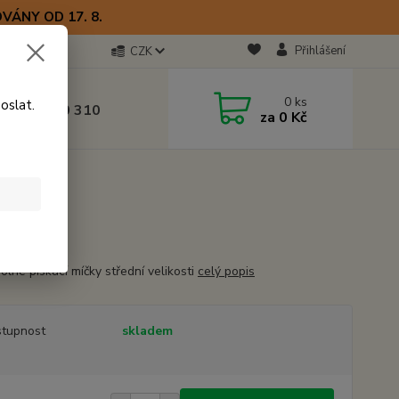
VÁNY OD 17. 8.
Přihlášení
CZK
otline
0
ks
oslat.
0) 723 770 310
za
0 Kč
 9–17 hod.
olné pískací míčky střední velikosti
celý popis
tupnost
skladem