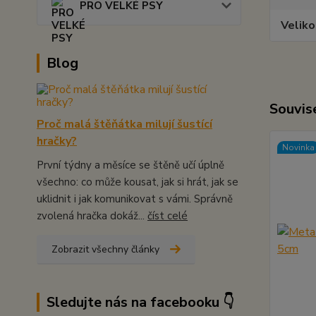
PRO VELKÉ PSY
Veliko
Blog
Souvise
Proč malá štěňátka milují šustící
hračky?
Novinka
První týdny a měsíce se štěně učí úplně
všechno: co může kousat, jak si hrát, jak se
uklidnit i jak komunikovat s vámi. Správně
zvolená hračka dokáž...
číst celé
Zobrazit všechny články
Sledujte nás na facebooku 👇