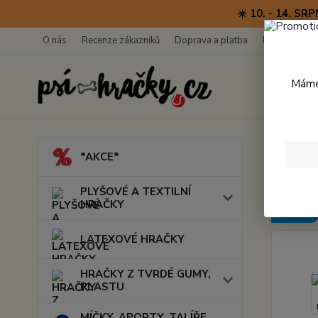
☀️ 10. - 14. 
O nás
Recenze zákazníků
Doprava a platba
Kontakty
Máme 
Úvod
*AKCE*
Meta
PLYŠOVÉ A TEXTILNÍ
HRAČKY
Novinka
LATEXOVÉ HRAČKY
HRAČKY Z TVRDÉ GUMY,
PLASTU
MÍČKY, APORTY, TALÍŘE,