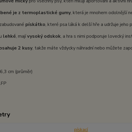
umové míčky
pro všechny psy, kteří milují aportování a aktivní hr
obené je z termoplastické gumy
, která je mnohem odolnější než
e zabudované
pískátko
, které psa láká k delší hře a udržuje jeho
ou
lehké
, mají
vysoký odskok
, a hra s nimi podporuje lovecký ins
bsahuje 2 kusy
, takže máte vždycky náhradní nebo můžete zapoj
 6,3 cm (průměr)
 AFP
etry
pískací