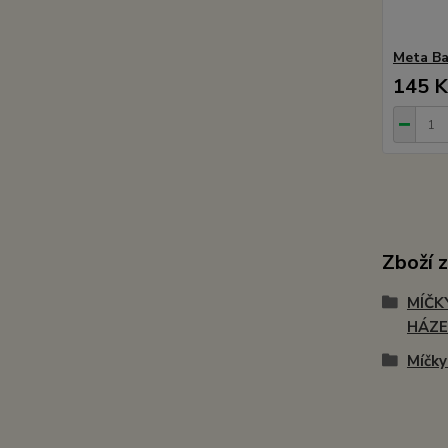
Meta Ba
145 K
Zboží 
MÍČK
HÁZE
Míčky