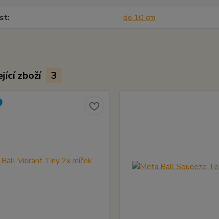
st
do 10 cm
jící zboží
3