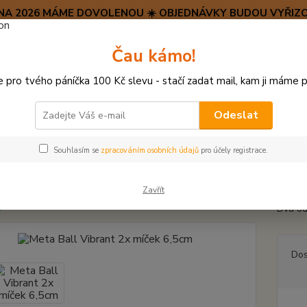
SRPNA 2026 MÁME DOVOLENOU ☀️ OBJEDNÁVKY BUDOU VYŘIZO
Hravý psí blog 🐶
Čau kámo!
HAF H
pro tvého páníčka 100 Kč slevu - stačí zadat mail, kam ji máme p
Hledat
(+42
po–pá:
Odeslat
VŠECHNY HRAČKY
Meta Ball Vibrant 2x míček 6,5cm
Souhlasím se
zpracováním osobních údajů
pro účely registrace.
 Ball Vibrant 2x míček 6,5cm
Zavřít
Dva od
Dos