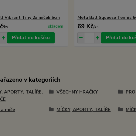
ll Vibrant Tiny 2x míček 5cm
Meta Ball Squeeze Tennis 
č
69 Kč
skladem
/
ks
/
ks
Přidat do košíku
Přidat do ko
zařazeno v kategoriích
Y, APORTY, TALÍŘE,
VŠECHNY HRAČKY
PRO
ČE
 a míče
MÍČKY, APORTY, TALÍŘE
MÍČK