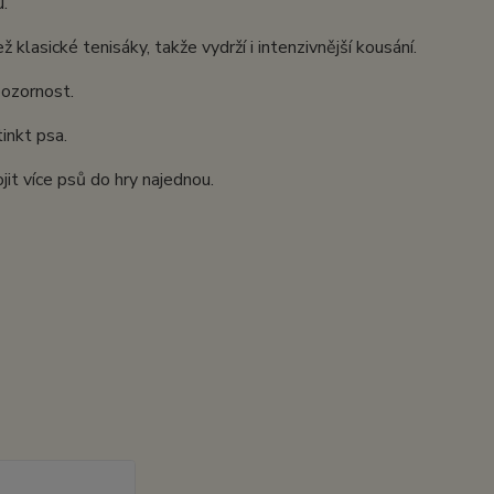
u.
 klasické tenisáky, takže vydrží i intenzivnější kousání.
 pozornost.
tinkt psa.
it více psů do hry najednou.