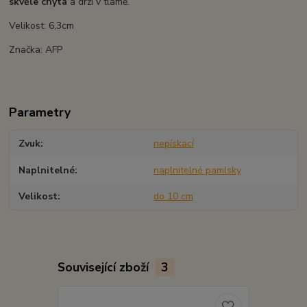
skvěle chytá
a drží v tlamě.
Velikost: 6,3cm
Značka: AFP
Parametry
Zvuk
nepískací
Naplnitelné
naplnitelné pamlsky
Velikost
do 10 cm
Související zboží
3