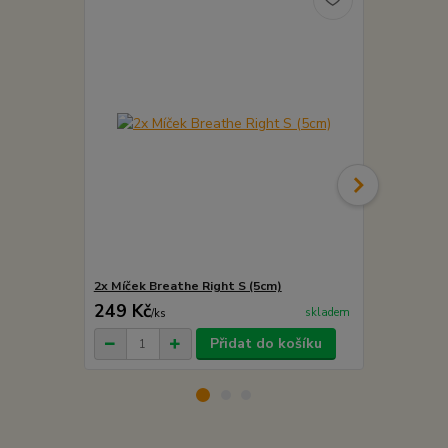
2x Míček Breathe Right S (5cm)
Míček Breat
249 Kč
179 Kč
skladem
/
ks
/
ks
Přidat do košíku