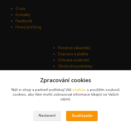
O nás
Kontakty
Facebook
Hravý psí blog
Recenze zákazníků
Doprava a platba
Ochrana soukromí
Obchodní podmínky
Zpracování cookies
Náš e-shop a partneři potřebují Váš
souhlas
s použitím souborů
cookies, aby Vám mohli zobrazovat informace týkající se Vašich
zájmů.
Souhlasím
Nastavení