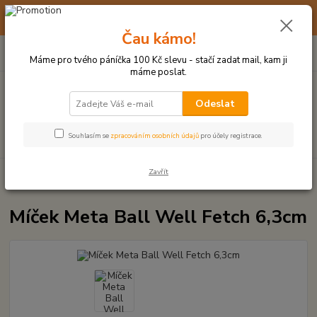
☀️ 10. - 14. SRPNA 2026 MÁME DOVOLENOU ☀️ OBJEDNÁVKY
BUDOU VYŘIZOVÁNY OD 17. 8.
Čau kámo!
0
ks
(+420) 723 770 310
CZK
za
0 Kč
po–pá: 9–17 hod.
Máme pro tvého páníčka 100 Kč slevu - stačí zadat mail, kam ji
máme poslat.
Menu
Odeslat
Hledat
Souhlasím se
zpracováním osobních údajů
pro účely registrace.
Zavřít
Úvod
MÍČKY, APORTY, TALÍŘE, HÁZEČE
Míček Meta Ball Well Fetch
6,3cm
Míček Meta Ball Well Fetch 6,3cm