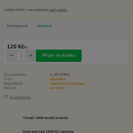
Lehký míček, i na pamlsky
celý popis
Dostupnost
skladem
120 Kč
/
ks
Přidat do košíku
Číslo produktu:
C-AF-03901
Zvuk:
nepískací
Naplnitelné:
naplnitelné pamlsky
Velikost:
do 10 cm
Do oblíbených
Téměř 1800 druhů hraček!
Doprava nad 1500 Kč zdarma