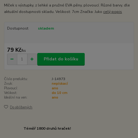
Míček s výstupky, z lehké a pružné EVA pěny, plovoucí. Různé barvy, dle
aktuální dostupnosti skladu. Velikost: 7cm Značka: Juko
celý popis
Dostupnost
skladem
79 Kč
/
ks
Přidat do košíku
Číslo produktu:
J-14973
Zvuk:
nepískací
Plovoucí:
ano
Velikost:
do 10 cm
Ideální na ven:
ano
Do oblíbených
Téměř 1800 druhů hraček!