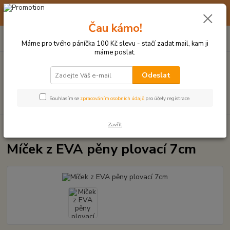
☀️ 10. - 14. SRPNA 2026 MÁME DOVOLENOU ☀️ OBJEDNÁVKY
BUDOU VYŘIZOVÁNY OD 17. 8.
Čau kámo!
0
ks
(+420) 723 770 310
CZK
za
0 Kč
po–pá: 9–17 hod.
Máme pro tvého páníčka 100 Kč slevu - stačí zadat mail, kam ji
máme poslat.
Menu
Odeslat
Hledat
Souhlasím se
zpracováním osobních údajů
pro účely registrace.
Zavřít
Úvod
MÍČKY, APORTY, TALÍŘE, HÁZEČE
Míček z EVA pěny plovací 7cm
Míček z EVA pěny plovací 7cm