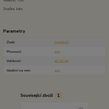
Velikost: 7cm
Značka: Juko
Parametry
Zvuk
nepískací
Plovoucí
ano
Velikost
do 10 cm
Ideální na ven
ano
Související zboží
1