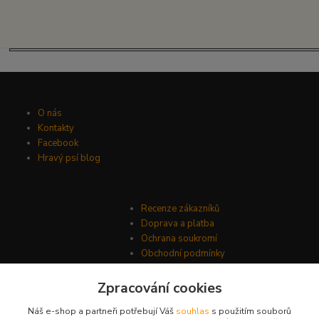
O nás
Kontakty
Facebook
Hravý psí blog
Recenze zákazníků
Doprava a platba
Ochrana soukromí
Obchodní podmínky
Zpracování cookies
Náš e-shop a partneři potřebují Váš
souhlas
s použitím souborů