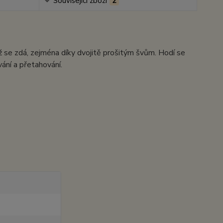
Související zboží
2
ež se zdá, zejména díky dvojitě prošitým švům. Hodí se
ání a přetahování.