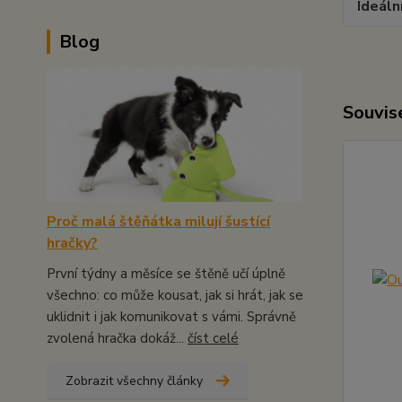
Ideáln
Blog
Souvise
Proč malá štěňátka milují šustící
hračky?
První týdny a měsíce se štěně učí úplně
všechno: co může kousat, jak si hrát, jak se
uklidnit i jak komunikovat s vámi. Správně
zvolená hračka dokáž...
číst celé
Zobrazit všechny články