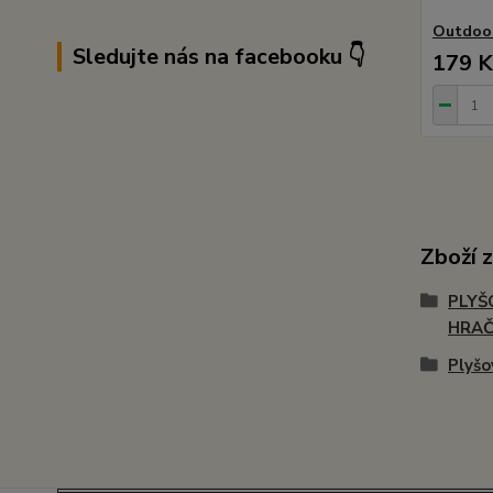
Outdoor
Sledujte nás na facebooku 👇
179 K
Zboží 
PLYŠ
HRA
Plyšo