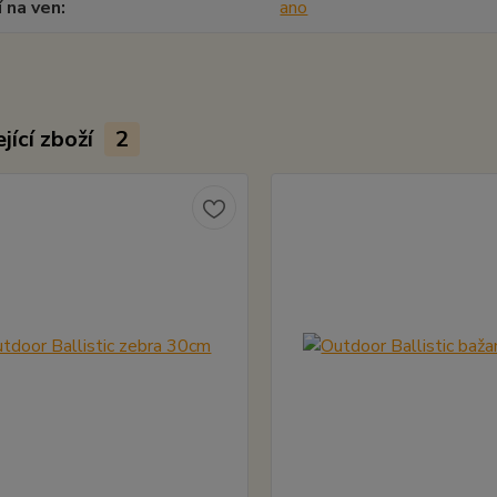
í na ven
ano
jící zboží
2