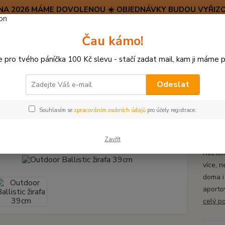
SRPNA 2026 MÁME DOVOLENOU ☀️ OBJEDNÁVKY BUDOU VYŘIZO
Hravý psí blog 🐶
Čau kámo!
HAF H
pro tvého páníčka 100 Kč slevu - stačí zadat mail, kam ji máme p
Hledat
(+42
po–pá:
Odeslat
VŠECHNY HRAČKY
Outdoor Ballistic žirafa 39cm
Souhlasím se
zpracováním osobních údajů
pro účely registrace.
oor Ballistic žirafa 39cm
Zavřít
Roztom
více, n
doma i
aporto
celý p