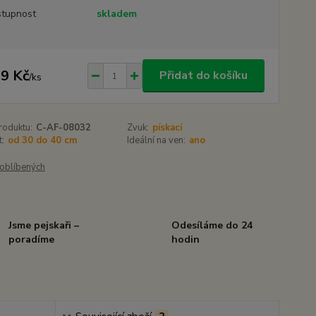
tupnost
skladem
9 Kč
Přidat do košíku
/
ks
roduktu:
C-AF-08032
Zvuk:
pískací
t:
od 30 do 40 cm
Ideální na ven:
ano
oblíbených
Jsme pejskaři –
Odesíláme do 24
poradíme
hodin