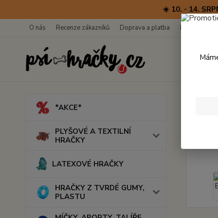
☀️ 10. - 14. 
O nás
Recenze zákazníků
Doprava a platba
Kontakty
Máme 
Úvod
*AKCE*
Outd
PLYŠOVÉ A TEXTILNÍ
HRAČKY
LATEXOVÉ HRAČKY
HRAČKY Z TVRDÉ GUMY,
PLASTU
MÍČKY, APORTY, TALÍŘE,