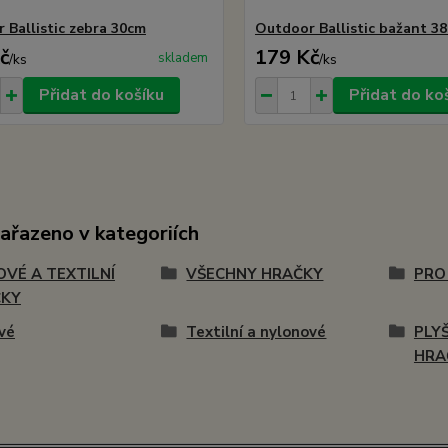
 Ballistic zebra 30cm
Outdoor Ballistic bažant 3
č
179 Kč
skladem
/
ks
/
ks
Přidat do košíku
Přidat do ko
zařazeno v kategoriích
OVÉ A TEXTILNÍ
VŠECHNY HRAČKY
PRO
ČKY
vé
Textilní a nylonové
PLY
HRA