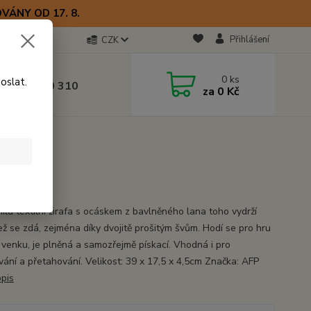
VÁNY OD 17. 8.
Přihlášení
CZK
otline
0
ks
oslat.
0) 723 770 310
za
0 Kč
 9–17 hod.
ilá textilní žirafa s ocáskem z bavlněného lana toho vydrží
ež se zdá, zejména díky dvojitě prošitým švům. Hodí se pro hru
 venku, je plněná a samozřejmě pískací. Vhodná i pro
vání a přetahování. Velikost: 39 x 17,5 x 4,5cm Značka: AFP
opis