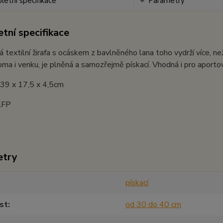
etní specifikace
Parametry
tní specifikace
 textilní žirafa s ocáskem z bavlněného lana toho vydrží více, n
oma i venku, je plněná a samozřejmě pískací. Vhodná i pro aportov
 39 x 17,5 x 4,5cm
AFP
etry
pískací
st
od 30 do 40 cm