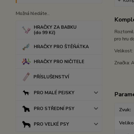
Kompl
Možná hledáte...
Komple
HRAČKY ZA BABKU
Roztomilá
(do 99 Kč)
pro hru d
HRAČKY PRO ŠTĚŇÁTKA
Velikost:
HRAČKY PRO NIČITELE
Značka: 
PŘÍSLUŠENSTVÍ
PRO MALÉ PEJSKY
Param
PRO STŘEDNÍ PSY
Zvuk
Veliko
PRO VELKÉ PSY