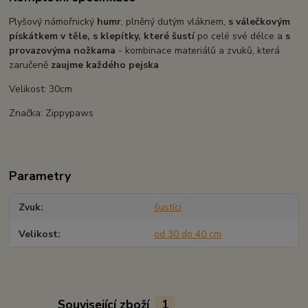
Plyšový námořnický
humr
, plněný dutým vláknem,
s válečkovým
pískátkem v těle, s klepítky, které šustí
po celé své délce a
s
provazovýma nožkama
- kombinace materiálů a zvuků, která
zaručeně
zaujme každého pejska
Velikost: 30cm
Značka: Zippypaws
Parametry
Zvuk
šustící
Velikost
od 30 do 40 cm
Související zboží
1