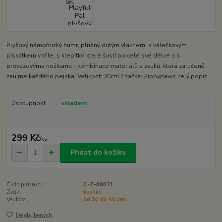
Plyšový námořnický humr, plněný dutým vláknem, s válečkovým
pískátkem v těle, s klepítky, které šustí po celé své délce a s
provazovýma nožkama - kombinace materiálů a zvuků, která zaručeně
zaujme každého pejska Velikost: 30cm Značka: Zippypaws
celý popis
Dostupnost
skladem
299 Kč
/
ks
Přidat do košíku
Číslo produktu:
C-Z-68071
Zvuk:
šustící
Velikost:
od 30 do 40 cm
Do oblíbených