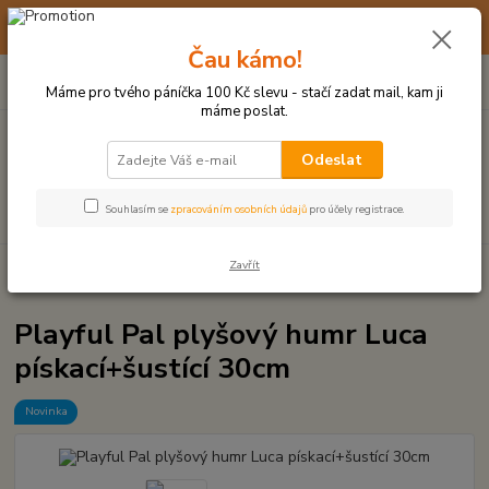
☀️ 10. - 14. SRPNA 2026 MÁME DOVOLENOU ☀️ OBJEDNÁVKY
BUDOU VYŘIZOVÁNY OD 17. 8.
Čau kámo!
0
ks
(+420) 723 770 310
CZK
za
0 Kč
po–pá: 9–17 hod.
Máme pro tvého páníčka 100 Kč slevu - stačí zadat mail, kam ji
máme poslat.
Menu
Odeslat
Hledat
Souhlasím se
zpracováním osobních údajů
pro účely registrace.
Zavřít
Úvod
PLYŠOVÉ A TEXTILNÍ HRAČKY
Playful Pal plyšový humr Luca
pískací+šustící 30cm
Playful Pal plyšový humr Luca
pískací+šustící 30cm
Novinka