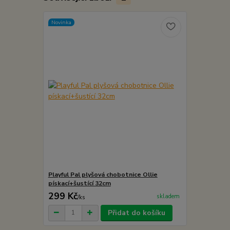
Novinka
Playful Pal plyšová chobotnice Ollie
pískací+šustící 32cm
299 Kč
skladem
/
ks
Přidat do košíku