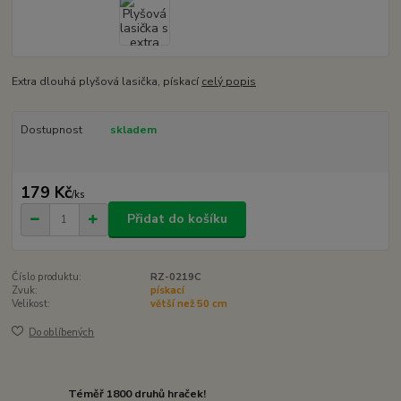
Extra dlouhá plyšová lasička, pískací
celý popis
Dostupnost
skladem
179 Kč
/
ks
Přidat do košíku
Číslo produktu:
RZ-0219C
Zvuk:
pískací
Velikost:
větší než 50 cm
Do oblíbených
Téměř 1800 druhů hraček!