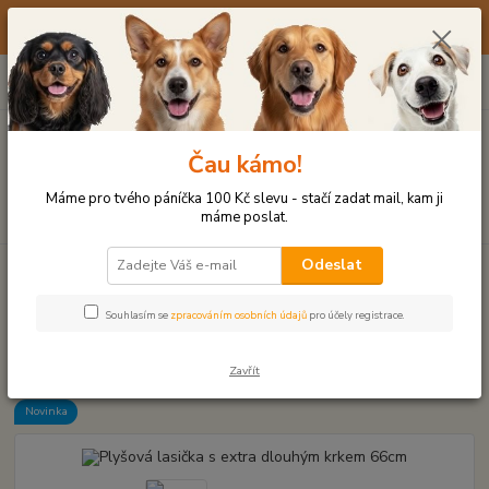
☀️ 10. - 14. SRPNA 2026 MÁME DOVOLENOU ☀️ OBJEDNÁVKY
BUDOU VYŘIZOVÁNY OD 17. 8.
0
ks
(+420) 723 770 310
CZK
za
0 Kč
po–pá: 9–17 hod.
Menu
Čau kámo!
Máme pro tvého páníčka 100 Kč slevu - stačí zadat mail, kam ji
Hledat
máme poslat.
Odeslat
Úvod
PLYŠOVÉ A TEXTILNÍ HRAČKY
Plyšová lasička s extra dlouhým
krkem 66cm
Souhlasím se
zpracováním osobních údajů
pro účely registrace.
Plyšová lasička s extra dlouhým
krkem 66cm
Zavřít
Novinka