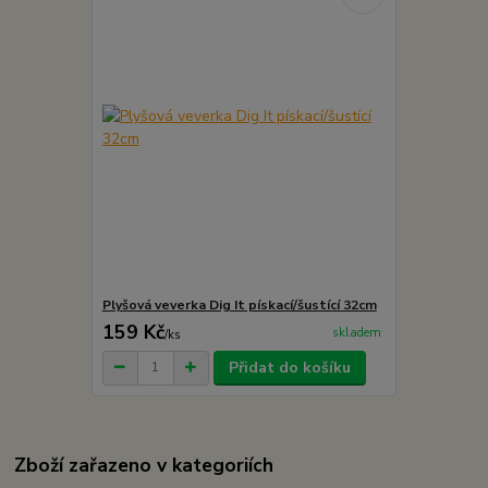
Plyšová veverka Dig It pískací/šustící 32cm
159 Kč
skladem
/
ks
Přidat do košíku
Zboží zařazeno v kategoriích