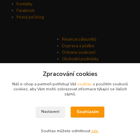
Kontakty
Facebook
Hravý psí blog
Recenze zákazníků
Doprava a platba
Ochrana soukromí
Obchodní podmínky
Zpracování cookies
Náš e-shop a partneři potřebují Váš
souhlas
s použitím souborů
cookies, aby Vám mohli zobrazovat informace týkající se Vašich
zájmů.
Souhlasím
Nastavení
© Psí-hračky.cz 2026
Souhlas můžete odmítnout
zde
.
Vytvořeno na
Eshop-rychle.cz