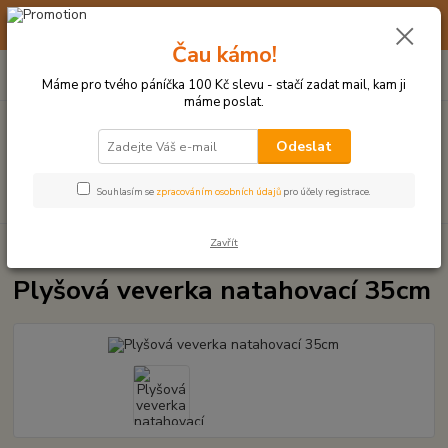
☀️ 10. - 14. SRPNA 2026 MÁME DOVOLENOU ☀️ OBJEDNÁVKY
BUDOU VYŘIZOVÁNY OD 17. 8.
Čau kámo!
0
ks
(+420) 723 770 310
CZK
za
0 Kč
po–pá: 9–17 hod.
Máme pro tvého páníčka 100 Kč slevu - stačí zadat mail, kam ji
máme poslat.
Menu
Odeslat
Hledat
Souhlasím se
zpracováním osobních údajů
pro účely registrace.
Zavřít
Úvod
PLYŠOVÉ A TEXTILNÍ HRAČKY
Plyšová veverka natahovací 35cm
Plyšová veverka natahovací 35cm