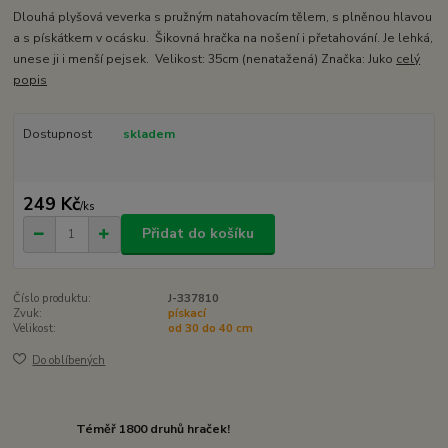
Dlouhá plyšová veverka s pružným natahovacím tělem, s plněnou hlavou
a s pískátkem v ocásku. Šikovná hračka na nošení i přetahování. Je lehká,
unese ji i menší pejsek. Velikost: 35cm (nenatažená) Značka: Juko
celý
popis
Dostupnost
skladem
249 Kč
/
ks
Přidat do košíku
Číslo produktu:
J-337810
Zvuk:
pískací
Velikost:
od 30 do 40 cm
Do oblíbených
Téměř 1800 druhů hraček!