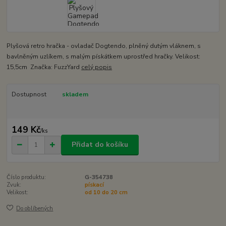
Plyšová retro hračka - ovladač Dogtendo, plněný dutým vláknem, s
bavlněným uzlíkem, s malým pískátkem uprostřed hračky. Velikost:
15,5cm Značka: FuzzYard
celý popis
Dostupnost
skladem
149 Kč
/
ks
Přidat do košíku
Číslo produktu:
G-354738
Zvuk:
pískací
Velikost:
od 10 do 20 cm
Do oblíbených