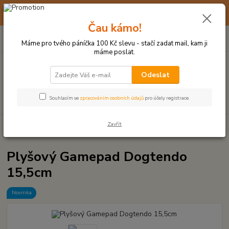
☀️ 10. - 14. SRPNA 2026 MÁME DOVOLENOU ☀️ OBJEDNÁVKY
BUDOU VYŘIZOVÁNY OD 17. 8.
Čau kámo!
0
ks
(+420) 723 770 310
CZK
za
0 Kč
po–pá: 9–17 hod.
Máme pro tvého páníčka 100 Kč slevu - stačí zadat mail, kam ji
máme poslat.
Menu
Odeslat
Hledat
Souhlasím se
zpracováním osobních údajů
pro účely registrace.
Zavřít
Úvod
PLYŠOVÉ A TEXTILNÍ HRAČKY
Plyšový Gamepad Dogtendo
15,5cm
Plyšový Gamepad Dogtendo
15,5cm
Novinka