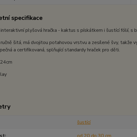
tní specifikace
 interaktivní plyšová hračka - kaktus s pískátkem i šustící fólií, s
 ručně šitá, má dvojitou potahovou vrstvu a zesílené švy, takže vy
zpečná a certifikovaná, splňující standardy hraček pro děti.
: 24cm
lay
etry
šustící
st
od 20 do 30 cm