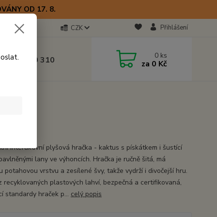
VÁNY OD 17. 8.
Přihlášení
CZK
otline
0
ks
oslat.
0) 723 770 310
za
0 Kč
 9–17 hod.
lní interaktivní plyšová hračka - kaktus s pískátkem i šustící
s bavlněnými lany ve výhoncích. Hračka je ručně šitá, má
u potahovou vrstvu a zesílené švy, takže vydrží i divočejší hru.
z recyklovaných plastových lahví, bezpečná a certifikovaná,
cí standardy hraček p...
celý popis