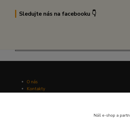
Sledujte nás na facebooku 👇
O nás
Kontakty
Facebook
Hravý psí blog
Náš e-shop a partn