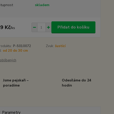
tupnost
skladem
9 Kč
Přidat do košíku
/
ks
roduktu:
P-5010072
Zvuk:
šustící
t:
od 20 do 30 cm
oblíbených
Jsme pejskaři –
Odesíláme do 24
poradíme
hodin
Parametry