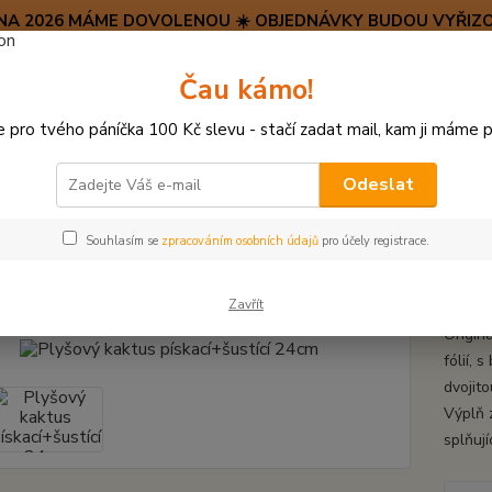
SRPNA 2026 MÁME DOVOLENOU ☀️ OBJEDNÁVKY BUDOU VYŘIZO
Hravý psí blog 🐶
Čau kámo!
HAF H
pro tvého páníčka 100 Kč slevu - stačí zadat mail, kam ji máme p
Hledat
(+42
po–pá:
Odeslat
PLYŠOVÉ A TEXTILNÍ HRAČKY
Plyšový kaktus pískací+šustící 24cm
Souhlasím se
zpracováním osobních údajů
pro účely registrace.
ový kaktus pískací+šustící 24cm
Zavřít
Originá
fólií, 
dvojito
Výplň 
splňují