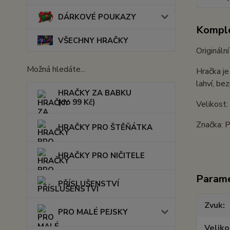
DÁRKOVÉ POUKAZY
Komple
VŠECHNY HRAČKY
Originální
Možná hledáte...
Hračka je
lahví, be
HRAČKY ZA BABKU
(do 99 Kč)
Velikost
Značka: P
HRAČKY PRO ŠTĚŇÁTKA
HRAČKY PRO NIČITELE
Param
PŘÍSLUŠENSTVÍ
Zvuk
PRO MALÉ PEJSKY
Veliko