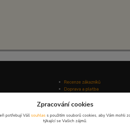
Recenze zákazníků
Doprava a platba
Ochrana soukromí
Zpracování cookies
Obchodní podmínky
eři potřebují Váš
souhlas
s použitím souborů cookies, aby Vám mohli z
týkající se Vašich zájmů.