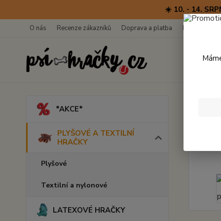
☀️ 10. - 14. 
O nás
Recenze zákazníků
Doprava a platba
Kontakty
Máme 
Úvod
*AKCE*
Plyš
PLYŠOVÉ A TEXTILNÍ
HRAČKY
Plyšové
Textilní a nylonové
LATEXOVÉ HRAČKY