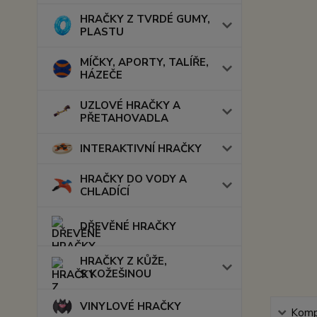
HRAČKY Z TVRDÉ GUMY,
PLASTU
MÍČKY, APORTY, TALÍŘE,
HÁZEČE
UZLOVÉ HRAČKY A
PŘETAHOVADLA
INTERAKTIVNÍ HRAČKY
HRAČKY DO VODY A
CHLADÍCÍ
DŘEVĚNÉ HRAČKY
HRAČKY Z KŮŽE,
S KOŽEŠINOU
VINYLOVÉ HRAČKY
Kompl