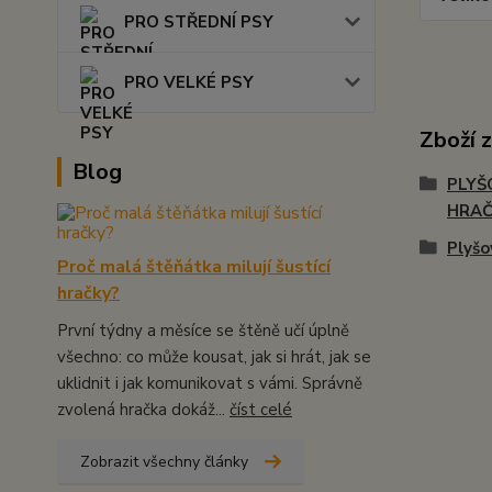
PRO STŘEDNÍ PSY
PRO VELKÉ PSY
Zboží 
Blog
PLYŠ
HRA
Plyšo
Proč malá štěňátka milují šustící
hračky?
První týdny a měsíce se štěně učí úplně
všechno: co může kousat, jak si hrát, jak se
uklidnit i jak komunikovat s vámi. Správně
zvolená hračka dokáž...
číst celé
Zobrazit všechny články