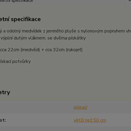
etní specifikace
tní specifikace
ý a odolný medvídek z jemného plyše s nylonovým popruhem vhod
 výplní dutým vláknem, se dvěma pískátky
 cca 22cm (medvěd) + cca 32cm (rukojeť)
ískací potvůrky
etry
pískací
st
větší než 50 cm