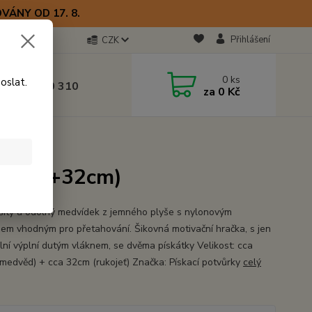
VÁNY OD 17. 8.
Přihlášení
CZK
otline
0
ks
oslat.
0) 723 770 310
za
0 Kč
 9–17 hod.
22+32cm)
cí (22+32cm)
šitý a odolný medvídek z jemného plyše s nylonovým
em vhodným pro přetahování. Šikovná motivační hračka, s jen
lní výplní dutým vláknem, se dvěma pískátky Velikost: cca
medvěd) + cca 32cm (rukojeť) Značka: Pískací potvůrky
celý