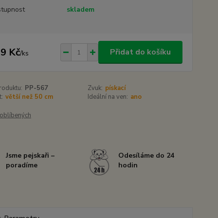
tupnost
skladem
9 Kč
Přidat do košíku
/
ks
roduktu:
PP-567
Zvuk:
pískací
t:
větší než 50 cm
Ideální na ven:
ano
oblíbených
Jsme pejskaři –
Odesíláme do 24
poradíme
hodin