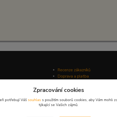
Recenze zákazníků
Doprava a platba
Ochrana soukromí
Zpracování cookies
Obchodní podmínky
eři potřebují Váš
souhlas
s použitím souborů cookies, aby Vám mohli z
týkající se Vašich zájmů.