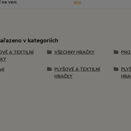
í na ven
ano
zařazeno v kategoriích
OVÉ A TEXTILNÍ
VŠECHNY HRAČKY
PRO
ČKY
vé
PLYŠOVÉ A TEXTILNÍ
PLY
HRAČKY
HRA