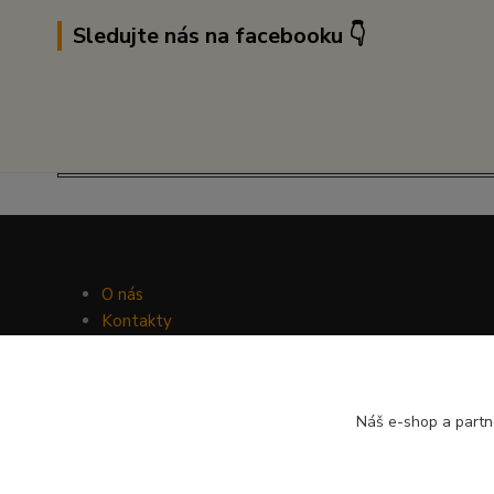
Sledujte nás na facebooku 👇
O nás
Kontakty
Facebook
Hravý psí blog
Náš e-shop a partn