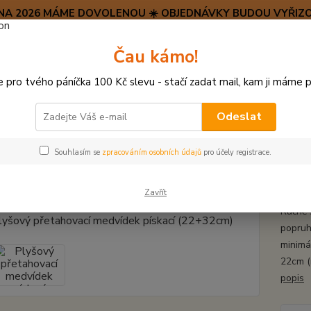
SRPNA 2026 MÁME DOVOLENOU ☀️ OBJEDNÁVKY BUDOU VYŘIZO
Hravý psí blog 🐶
Čau kámo!
HAF H
pro tvého páníčka 100 Kč slevu - stačí zadat mail, kam ji máme p
Hledat
(+42
po–pá:
Odeslat
PLYŠOVÉ A TEXTILNÍ HRAČKY
Plyšový přetahovací medvídek pískací (
Souhlasím se
zpracováním osobních údajů
pro účely registrace.
ový přetahovací medvídek píska
Zavřít
Ručně 
popruh
minimá
22cm (
popis