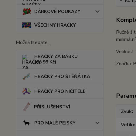
Kompl
DÁRKOVÉ POUKAZY
Komple
VŠECHNY HRAČKY
Ručně šit
minimální
Možná hledáte...
Velikost:
HRAČKY ZA BABKU
(do 99 Kč)
Značka: P
HRAČKY PRO ŠTĚŇÁTKA
HRAČKY PRO NIČITELE
Param
PŘÍSLUŠENSTVÍ
Zvuk
PRO MALÉ PEJSKY
Veliko