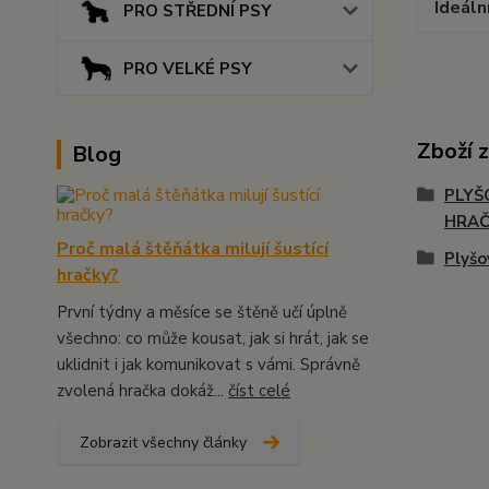
Ideáln
PRO STŘEDNÍ PSY
PRO VELKÉ PSY
Zboží 
Blog
PLYŠ
HRA
Proč malá štěňátka milují šustící
Plyšo
hračky?
První týdny a měsíce se štěně učí úplně
všechno: co může kousat, jak si hrát, jak se
uklidnit i jak komunikovat s vámi. Správně
zvolená hračka dokáž...
číst celé
Zobrazit všechny články