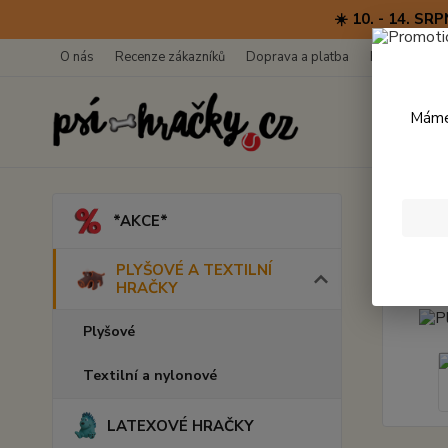
☀️ 10. - 14. 
O nás
Recenze zákazníků
Doprava a platba
Kontakty
Máme 
Úvod
*AKCE*
Plyš
PLYŠOVÉ A TEXTILNÍ
HRAČKY
Plyšové
Textilní a nylonové
LATEXOVÉ HRAČKY