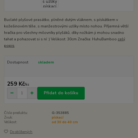
Buclaté plyšové prasátko, plněné dutým vláknem, s pískátkem v
kožešinovém těle, s manžestrovými uzlíky místo nohou. Příjemná větší
hračka pro všechny milovníky plyšáků, díky nožkám ji mohou snadno
tahat a pohazovat si s ní :) Velikost: 30cm Značka: HuhuBamboo
celý
popis
Dostupnost
skladem
259 Kč
/
ks
Přidat do košíku
Číslo produktu:
G-353885
Zvuk:
pískací
Velikost:
od 30 do 40 cm
Do oblíbených