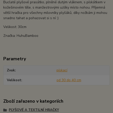
Buclaté plyšové prasátko, plněné dutým vláknem, s pískátkem v
kožešinovém těle, s manžestrovými uzlíky místo nohou. Příjemná
větší hračka pro všechny milovníky plyšáků, díky nožkám ji mohou
snadno tahat a pohazovat si s ní :)
Velikost: 30cm
Značka: HuhuBamboo
Parametry
Zvuk
pískací
Velikost
od 30 do 40 cm
Zboží zařazeno v kategoriích
PLYŠOVÉ A TEXTILNÍ HRAČKY