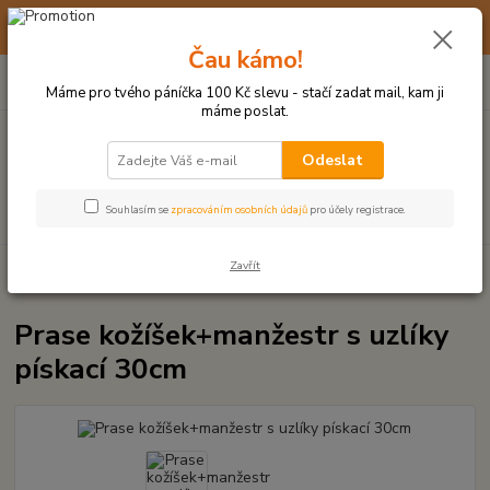
☀️ 10. - 14. SRPNA 2026 MÁME DOVOLENOU ☀️ OBJEDNÁVKY
BUDOU VYŘIZOVÁNY OD 17. 8.
Čau kámo!
0
ks
(+420) 723 770 310
CZK
za
0 Kč
po–pá: 9–17 hod.
Máme pro tvého páníčka 100 Kč slevu - stačí zadat mail, kam ji
máme poslat.
Menu
Odeslat
Hledat
Souhlasím se
zpracováním osobních údajů
pro účely registrace.
Zavřít
Úvod
PLYŠOVÉ A TEXTILNÍ HRAČKY
Prase kožíšek+manžestr s uzlíky
pískací 30cm
Prase kožíšek+manžestr s uzlíky
pískací 30cm