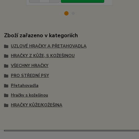
Zboží zařazeno v kategoriích
UZLOVÉ HRAČKY A PŘETAHOVADLA
HRAČKY Z KŮŽE, S KOŽEŠINOU
VŠECHNY HRAČKY
PRO STŘEDNÍ PSY
Přetahovadla
Hračky s kožešinou
HRAČKY KŮŽE/KOŽEŠINA