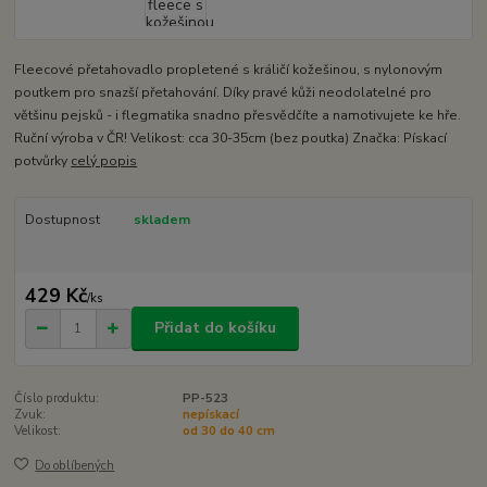
Fleecové přetahovadlo propletené s králičí kožešinou, s nylonovým
poutkem pro snazší přetahování. Díky pravé kůži neodolatelné pro
většinu pejsků - i flegmatika snadno přesvědčíte a namotivujete ke hře.
Ruční výroba v ČR! Velikost: cca 30-35cm (bez poutka) Značka: Pískací
potvůrky
celý popis
Dostupnost
skladem
429 Kč
/
ks
Přidat do košíku
Číslo produktu:
PP-523
Zvuk:
nepískací
Velikost:
od 30 do 40 cm
Do oblíbených