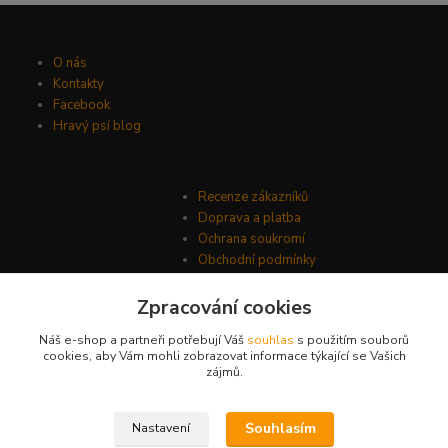
O nás
Kontakty
Facebook
Hravý psí blog
Recenze zákazníků
Doprava a platba
Ochrana soukromí
Obchodní podmínky
Zpracování cookies
Náš e-shop a partneři potřebují Váš
souhlas
s použitím souborů
cookies, aby Vám mohli zobrazovat informace týkající se Vašich
zájmů.
Souhlasím
Nastavení