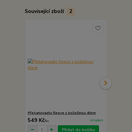
Související zboží
2
Přetahovadlo fleece s kožešinou 40cm
Přetahovadl
549 Kč
739 Kč
skladem
/
ks
/
ks
Přidat do košíku