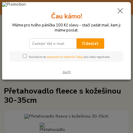
☀️ 10. - 14. SRPNA 2026 MÁME DOVOLENOU ☀️ OBJEDNÁVKY
BUDOU VYŘIZOVÁNY OD 17. 8.
Čau kámo!
0
ks
(+420) 723 770 310
CZK
za
0 Kč
po–pá: 9–17 hod.
Máme pro tvého páníčka 100 Kč slevu - stačí zadat mail, kam ji
máme poslat.
Menu
Odeslat
Hledat
Souhlasím se
zpracováním osobních údajů
pro účely registrace.
Zavřít
Úvod
HRAČKY Z KŮŽE, S KOŽEŠINOU
Přetahovadlo fleece s kožešinou
30-35cm
Přetahovadlo fleece s kožešinou
30-35cm