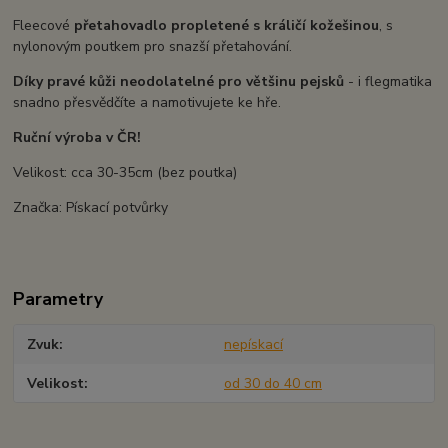
Fleecové
přetahovadlo propletené s králičí kožešinou
, s
nylonovým poutkem pro snazší přetahování.
Díky pravé kůži neodolatelné pro většinu pejsků
- i flegmatika
snadno přesvědčíte a namotivujete ke hře.
Ruční výroba v ČR!
Velikost: cca 30-35cm (bez poutka)
Značka: Pískací potvůrky
Parametry
Zvuk
nepískací
Velikost
od 30 do 40 cm