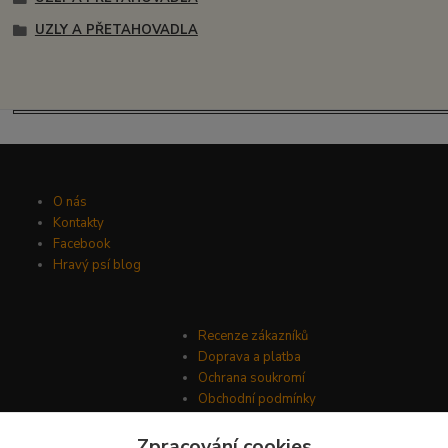
UZLY A PŘETAHOVADLA
O nás
Kontakty
Facebook
Hravý psí blog
Recenze zákazníků
Doprava a platba
Ochrana soukromí
Obchodní podmínky
Zpracování cookies