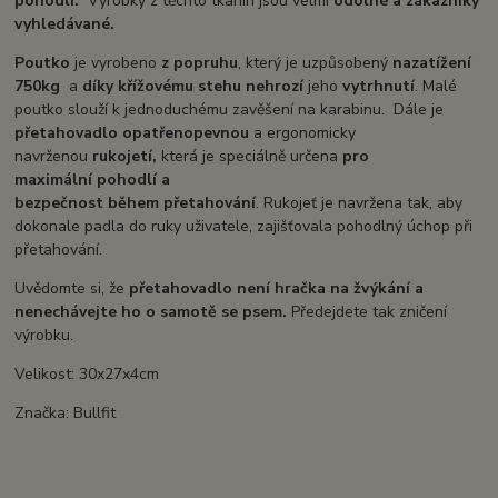
pohodlí.
Výrobky z těchto tkanin jsou velmi
odolné
a
zákazníky
vyhledávané.
Poutko
je vyrobeno
z
popruhu
, který je uzpůsobený
na
zatížení
750kg
a
díky
křížovému stehu nehrozí
jeho
vytrhnutí
. Malé
poutko slouží k jednoduchému zavěšení na karabinu. Dále je
přetahovadlo opatřeno
pevnou
a ergonomicky
navrženou
rukojetí,
která je speciálně určena
pro
maximální
pohodlí a
bezpečnost
během
přetahování
. Rukojeť je navržena tak, aby
dokonale padla do ruky uživatele, zajišťovala
pohodlný úchop při
přetahování.
Uvědomte si, že
přetahovadlo není hračka na žvýkání a
nenechávejte ho o samotě se psem.
Předejdete tak zničení
výrobku.
Velikost: 30x27x4cm
Značka: Bullfit