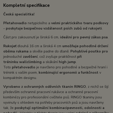
Kompletní specifikace
Česká specialitka!
Přetahovadlo
netypického a
velmi praktického tvaru podkovy
-
poskytuje bezpečnou vzdálenost psích zubů od
rukojeti
.
Část pro zakousnutí je široká 6 cm,
ideální pro
pevný zákus psa
.
Rukojeť
dlouhá 16 cm a široká 4 cm
umožňuje
pohodlné držení
oběma rukama
a skvěle padne do dlaně.
Pohyblivé poutko
pro
jednoduché
zavěšení
, což zvyšuje praktičnost
při
tréninku
wallclimbing
a skákání
high jump
.
Toto
přetahovadlo
je navrženo pro pohodlné a bezpečné hraní i
trénink s vaším psem,
kombinující
ergonomii a funkčnost
v
kompaktním designu.
Vyrobeno z
o
chranných oděvních tkanin RINGO
, z nichž se šijí
především ochranné pracovní rukávce a ochranné pracovní
kombinézy pro profesionální cvičitele psů. RINGO tkaniny jsou
vyvinuty s ohledem na potřeby pracovních psů a jsou navrženy
tak, že
poskytují optimální kombinaci
pevnosti, odolnosti a