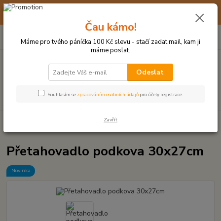
☀️ 10. - 14. SRPNA 2026 MÁME DOVOLENOU ☀️ OBJEDNÁVKY
BUDOU VYŘIZOVÁNY OD 17. 8.
Čau kámo!
0
ks
(+420) 723 770 310
CZK
za
0 Kč
po–pá: 9–17 hod.
Máme pro tvého páníčka 100 Kč slevu - stačí zadat mail, kam ji
máme poslat.
Menu
Odeslat
Hledat
Souhlasím se
zpracováním osobních údajů
pro účely registrace.
Zavřít
Úvod
UZLOVÉ HRAČKY A PŘETAHOVADLA
Přetahovadlo podkova
30x27cm
Přetahovadlo podkova 30x27cm
Novinka