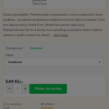
Česká specialitka! Přetahovadlo netypického a velmi praktického tvaru
podkovy - poskytuje bezpečnou vzdálenost psích zubů od rukojeti. Část
pro zakousnutí je široká 6 cm, ideální pro pevný zákus psa.
Rukojeť dlouhá 16 cm a široká 4 cm umožňuje pohodlné držení oběma
rukama a skvěle padne do dlaně. ...
celý popis
Dostupnost
Skladem
barva
549 Kč
/
ks
Přidat do košíku
Číslo produktu:
BF-PDK 4
Zvuk:
nepískací