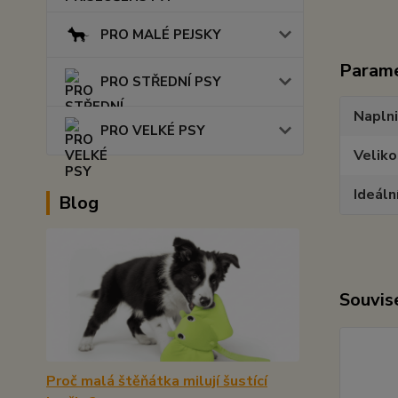
PRO MALÉ PEJSKY
Param
PRO STŘEDNÍ PSY
Napln
PRO VELKÉ PSY
Veliko
Ideáln
Blog
Souvise
Proč malá štěňátka milují šustící