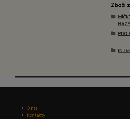
Zboží 
MÍČK
HÁZE
PRO 
INTE
O nás
Kontakty
Facebook
Hravý psí blog