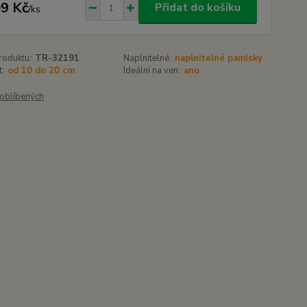
9 Kč
Přidat do košíku
/
ks
roduktu:
TR-32191
Naplnitelné:
naplnitelné pamlsky
t:
od 10 do 20 cm
Ideální na ven:
ano
oblíbených