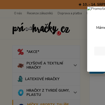
☀️ 10. - 14. 
O nás
Recenze zákazníků
Doprava a platba
Kontakty
Máme 
Úvod
M
*AKCE*
Prey
PLYŠOVÉ A TEXTILNÍ
HRAČKY
Novinka
LATEXOVÉ HRAČKY
HRAČKY Z TVRDÉ GUMY,
PLASTU
MÍČKY, APORTY, TALÍŘE,