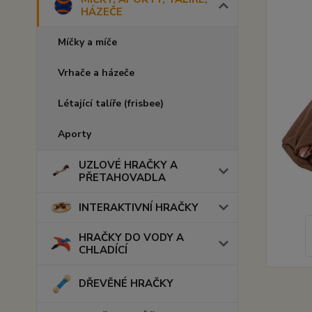
HÁZEČE
Míčky a míče
Vrhače a házeče
Létající talíře (frisbee)
Aporty
UZLOVÉ HRAČKY A
PŘETAHOVADLA
INTERAKTIVNÍ HRAČKY
HRAČKY DO VODY A
CHLADÍCÍ
DŘEVĚNÉ HRAČKY