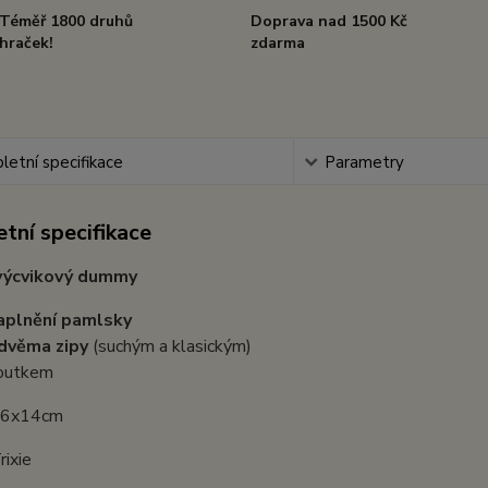
Téměř 1800 druhů
Doprava nad 1500 Kč
hraček!
zdarma
etní specifikace
Parametry
tní specifikace
výcvikový dummy
aplnění pamlsky
dvěma zipy
(suchým a klasickým)
outkem
: 6x14cm
rixie