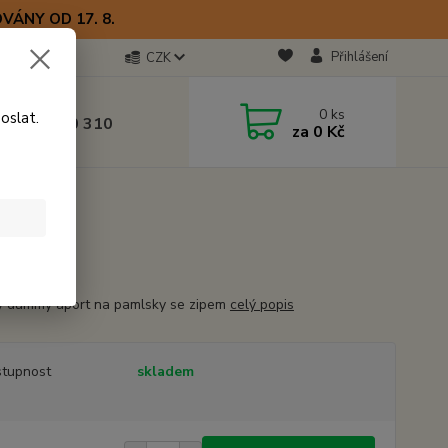
VÁNY OD 17. 8.
Přihlášení
CZK
otline
0
ks
oslat.
0) 723 770 310
za
0 Kč
 9–17 hod.
m
cm
ý dummy aport na pamlsky se zipem
celý popis
tupnost
skladem