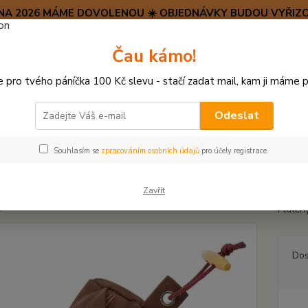
SRPNA 2026 MÁME DOVOLENOU ☀️ OBJEDNÁVKY BUDOU VYŘIZO
Hravý psí blog 🐶
Čau kámo!
HAF H
pro tvého páníčka 100 Kč slevu - stačí zadat mail, kam ji máme p
Hledat
(+42
po–pá:
Odeslat
ÍČKY, APORTY, TALÍŘE, HÁZEČE
Prey Dummy plátěný se zipem 6x14c
Souhlasím se
zpracováním osobních údajů
pro účely registrace.
 Dummy plátěný se zipem 6x14
Zavřít
Plátěn
Dos