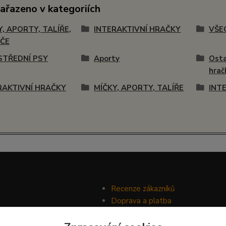
zařazeno v kategoriích
Y, APORTY, TALÍŘE,
INTERAKTIVNÍ HRAČKY
VŠE
ČE
STŘEDNÍ PSY
Aporty
Osta
hrač
RAKTIVNÍ HRAČKY
MÍČKY, APORTY, TALÍŘE
INT
Recenze zákazníků
Doprava a platba
Ochrana soukromí
Obchodní podmínky