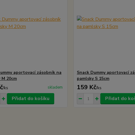
ummy aportovací zásobník na
Snack Dummy aportovací zá
y M 20cm
pamlsky S 15cm
č
159 Kč
skladem
/
ks
/
ks
Přidat do košíku
Přidat do ko