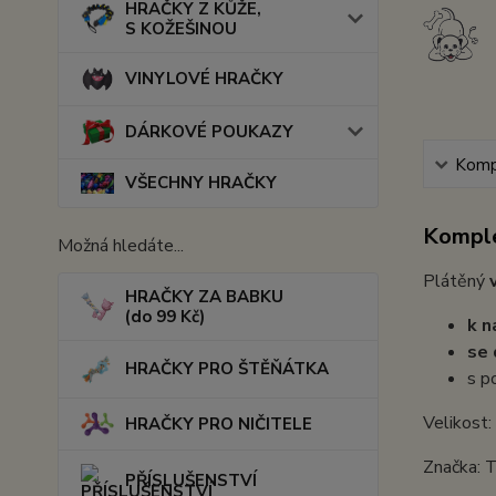
HRAČKY Z KŮŽE,
S KOŽEŠINOU
VINYLOVÉ HRAČKY
DÁRKOVÉ POUKAZY
Kompl
VŠECHNY HRAČKY
Komple
Možná hledáte...
Plátěný
HRAČKY ZA BABKU
(do 99 Kč)
k n
se 
HRAČKY PRO ŠTĚŇÁTKA
s p
Velikost
HRAČKY PRO NIČITELE
Značka: T
PŘÍSLUŠENSTVÍ