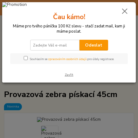
☀️ 10. - 14. SRPNA 2026 MÁME DOVOLENOU ☀️ OBJEDNÁVKY
BUDOU VYŘIZOVÁNY OD 17. 8.
Čau kámo!
0
ks
(+420) 723 770 310
CZK
za
0 Kč
po–pá: 9–17 hod.
Máme pro tvého páníčka 100 Kč slevu - stačí zadat mail, kam ji
máme poslat.
Menu
Odeslat
Hledat
Souhlasím se
zpracováním osobních údajů
pro účely registrace.
Zavřít
Úvod
UZLOVÉ HRAČKY A PŘETAHOVADLA
Provazová zebra pískací
45cm
Provazová zebra pískací 45cm
Novinka