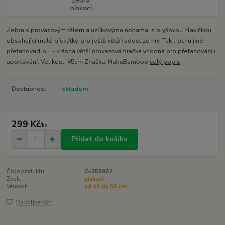
Zebra s provazovým tělem a uzlíkovýma nohama, s plyšovou hlavičkou
obsahující malé pískátko pro ještě větší radost ze hry. Tak trochu jiné
přetahovadlo... - krásná větší provazová hračka vhodná pro přetahování i
aportování. Velikost: 45cm Značka: HuhuBamboo
celý popis
Dostupnost
skladem
299 Kč
/
ks
Přidat do košíku
Číslo produktu:
G-355982
Zvuk:
pískací
Velikost:
od 40 do 50 cm
Do oblíbených