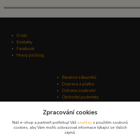
O nás
Kontakty
Facebook
Hravý psí blog
Recenze zákazníků
Doprava a platba
Ochrana soukromí
Obchodní podmínky
Zpracování cookies
Náš e-shop a partneři potřebují Váš
souhlas
s použitím souborů
cookies, aby Vám mohli zobrazovat informace týkající se Vašich
zájmů.